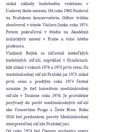
získal základy hudobného vzdelania v
Ľudovej škole umenia. Od roku 1968 študoval
na Pražskom konzervatóriu. Odbor trúbka
absolvoval v triede Václava Junka roku 1974.
Potom pokračoval v štúdiu na Akadémii
múzických umení v Prahe u toho istého
profesora.
Vladimír Rejlek sa zúčastnil niekoľkých
hudobných súťaží, napríklad v Krasliciach,
kde získal v rokoch 1976 a 1978 prvú cenu. Na
medzinárodnej súťaži Pražská jar 1978 získal
prvú cenu a predtým roku 1974 čestné
uznanie. Je tiež laureátom medzinárodnej
súťaže v Toulone roku 1976. Je pravidelne
pozývaný do porôt medzinárodných súťaží
ako Concertino Praga a Žeste Brno. Roku
2016 bol predsedom poroty Medzinárodnej
interpretačnej súťaže Pražskej jari.
Od roku 1974 bol členom orchestra opery