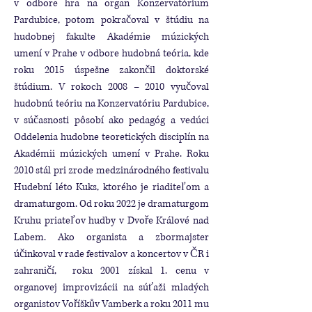
v odbore hra na organ Konzervatórium
Pardubice, potom pokračoval v štúdiu na
hudobnej fakulte Akadémie múzických
umení v Prahe v odbore hudobná teória, kde
roku 2015 úspešne zakončil doktorské
štúdium. V rokoch 2008 – 2010 vyučoval
hudobnú teóriu na Konzervatóriu Pardubice,
v súčasnosti pôsobí ako pedagóg a vedúci
Oddelenia hudobne teoretických disciplín na
Akadémii múzických umení v Prahe. Roku
2010 stál pri zrode medzinárodného festivalu
Hudební léto Kuks, ktorého je riaditeľom a
dramaturgom. Od roku 2022 je dramaturgom
Kruhu priateľov hudby v Dvoře Králové nad
Labem. Ako organista a zbormajster
účinkoval v rade festivalov a koncertov v ČR i
zahraničí, roku 2001 získal 1. cenu v
organovej improvizácii na súťaži mladých
organistov Voříškův Vamberk a roku 2011 mu