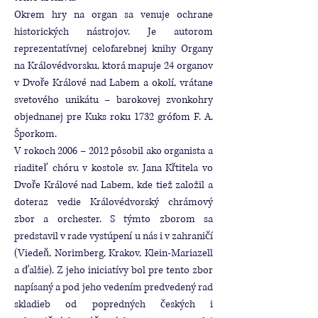
Okrem hry na organ sa venuje ochrane
historických nástrojov. Je autorom
reprezentatívnej celofarebnej knihy Organy
na Královédvorsku, ktorá mapuje 24 organov
v Dvoře Králové nad Labem a okolí, vrátane
svetového unikátu – barokovej zvonkohry
objednanej pre Kuks roku 1732 grófom F. A.
Šporkom.
V rokoch 2006 – 2012 pôsobil ako organista a
riaditeľ chóru v kostole sv. Jana Křtitela vo
Dvoře Králové nad Labem, kde tiež založil a
doteraz vedie Královédvorský chrámový
zbor a orchester. S týmto zborom sa
predstavil v rade vystúpení u nás i v zahraničí
(Viedeň, Norimberg, Krakov, Klein-Mariazell
a ďalšie). Z jeho iniciatívy bol pre tento zbor
napísaný a pod jeho vedením predvedený rad
skladieb od popredných českých i