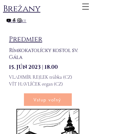
Brežany
kontakt
Predmier
Rímkokatolícky kostol sv.
Gála
15. JÚN 2023 | 18.00
VLADIMÍR REJLEK trúbka (CZ)
VÍT HAVLÍČEK organ (CZ)
Vstup voľný