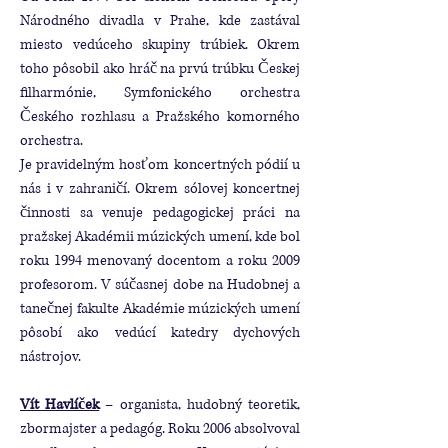
Národného divadla v Prahe, kde zastával
miesto vedúceho skupiny trúbiek. Okrem
toho pôsobil ako hráč na prvú trúbku Českej
filharmónie, Symfonického orchestra
Českého rozhlasu a Pražského komorného
orchestra.
Je pravidelným hosťom koncertných pódií u
nás i v zahraničí. Okrem sólovej koncertnej
činnosti sa venuje pedagogickej práci na
pražskej Akadémii múzických umení, kde bol
roku 1994 menovaný docentom a roku 2009
profesorom. V súčasnej dobe na Hudobnej a
tanečnej fakulte Akadémie múzických umení
pôsobí ako vedúcí katedry dychových
nástrojov.
Vít Havlíček
– organista, hudobný teoretik,
zbormajster a pedagóg. Roku 2006 absolvoval