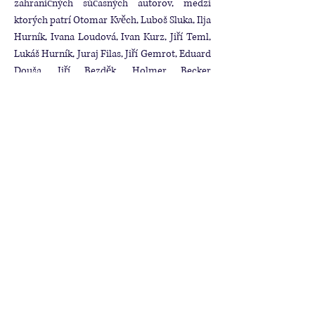
zahraničných súčasných autorov, medzi
ktorých patrí Otomar Kvěch, Luboš Sluka, Ilja
Hurník, Ivana Loudová, Ivan Kurz, Jiří Teml,
Lukáš Hurník, Juraj Filas, Jiří Gemrot, Eduard
Douša, Jiří Bezděk, Holmer Becker
(Německo), Frédéric Bolli (Švajčiarsko) a
Ľuboš Bernáth (Slovensko).
program
Marc-Antoine Charpentier
(1643 -1704)
Prelúdium z Te Deum
Johann Sebastian Bach
(1685 -1750)
Prelúdium a fúga e mol BWV 533
Pavel Josef Vejvanovský
(1640 -1693)
Sonáta in g pre trúbku a organ
Johann Sebastian Bach
Erbarm dich mein, o Herre Gott BWV 721