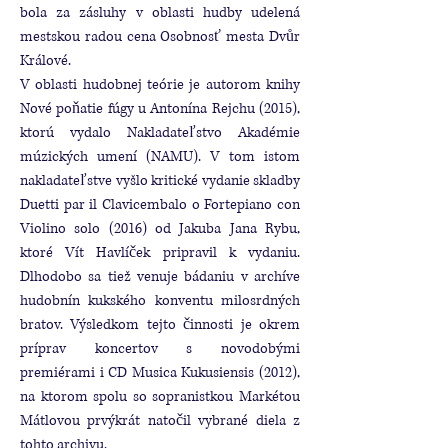
bola za zásluhy v oblasti hudby udelená
mestskou radou cena Osobnosť mesta Dvůr
Králové.
V oblasti hudobnej teórie je autorom knihy
Nové poňatie fúgy u Antonína Rejchu (2015),
ktorú vydalo Nakladateľstvo Akadémie
múzických umení (NAMU). V tom istom
nakladateľstve vyšlo kritické vydanie skladby
Duetti par il Clavicembalo o Fortepiano con
Violino solo (2016) od Jakuba Jana Rybu,
ktoré Vít Havlíček pripravil k vydaniu.
Dlhodobo sa tiež venuje bádaniu v archíve
hudobnín kukského konventu milosrdných
bratov. Výsledkom tejto činnosti je okrem
príprav koncertov s novodobými
premiérami i CD Musica Kukusiensis (2012),
na ktorom spolu so sopranistkou Markétou
Mátlovou prvýkrát natočil vybrané diela z
tohto archivu.