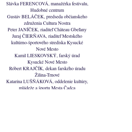
Slávka FERENCOVÁ, manažérka festivalu,
Hudobné centrum
Gustáv BELÁČEK, predseda občianskeho
združenia Cultura Nostra
Peter JANÍČEK, riaditeľ Château Gbeľany
Juraj ČIERŇAVA, riaditeľ Mestského
kultúrno-športového strediska Kysucké
Nové Mesto
Kamil LIESKOVSKÝ, farský úrad
Kysucké Nové Mesto
Róbert KRAJČÍK, dekan farského úradu
Žilina-Trnové
Katarína LUŠŇÁKOVÁ, oddelenie kultúry,
mládeže a športu Mesta Čadca
Martin PAVLÍK, Partner Progress Považská
Bystrica
Michal FILEK, predseda občianskeho
združenia Záchrana synagógy v Bytči
Nina GÁCIK, referát kultúry Mesta Bytča
Richard FOLUČKA, dekan farského úradu