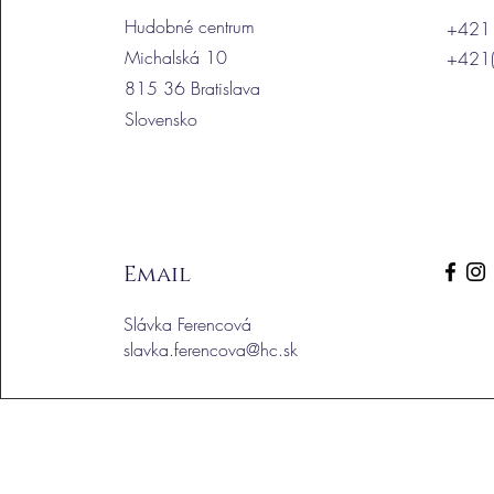
Hudobné centrum
+421
Michalská 10
+421(
815 36 Bratislava
Slovensko
Email
Slávka Ferencová
slavka.ferencova@hc.sk