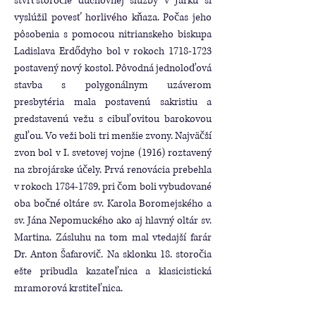
štvrťstoročie duchovnej služby v Jarku si
vyslúžil povesť horlivého kňaza. Počas jeho
pôsobenia s pomocou nitrianskeho biskupa
Ladislava Erdődyho bol v rokoch
1718-1723
postavený nový kostol. Pôvodná jednoloďová
stavba s polygonálnym uzáverom
presbytéria mala postavenú sakristiu a
predstavenú vežu s cibuľovitou barokovou
guľou. Vo veži boli tri menšie zvony. Najväčší
zvon bol v I. svetovej vojne (1916) roztavený
na zbrojárske účely. Prvá renovácia prebehla
v rokoch
1784-1789
, pri čom boli vybudované
oba bočné oltáre sv. Karola Boromejského a
sv. Jána Nepomuckého ako aj hlavný oltár sv.
Martina. Zásluhu na tom mal vtedajší farár
Dr. Anton Šafarovič. Na sklonku 18. storočia
ešte pribudla kazateľnica a klasicistická
mramorová krstiteľnica.