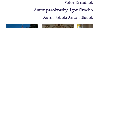
Peter Kresánek
Autor perokresby: Igor Cvacho
Autor fotiek: Anton Sládek
Pod kostolom 742/55, 951 48
Jarok