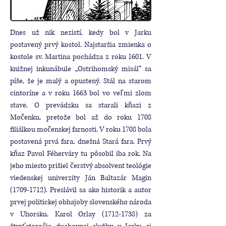
Dnes už nik nezistí, kedy bol v Jarku
postavený prvý kostol. Najstaršia zmienka o
kostole sv. Martina pochádza z roku 1601. V
knižnej inkunábule „Ostrihomský misál“ sa
píše, že je malý a opustený. Stál na starom
cintoríne a v roku 1663 bol vo veľmi zlom
stave. O prevádzku sa starali kňazi z
Močenku, pretože bol až do roku 1708
filiálkou močenskej farnosti. V roku 1708 bola
postavená prvá fara, dnešná Stará fara. Prvý
kňaz Pavol Féherváry tu pôsobil iba rok. Na
jeho miesto prišiel čerstvý absolvent teológie
viedenskej univerzity Ján Baltazár Magin
(1709-1712)
. Preslávil sa ako historik a autor
prvej politickej obhajoby slovenského národa
v Uhorsku. Karol Orlay
(1712-1738)
za