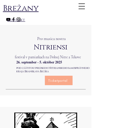
Brežany
kontakt
Pro musica nostra
Nitriensi
festival v pamiatkach na Dolnej Nitre a Tekove
26. september - 5. október 2025
pod záštitou predsedu Nitrianskeho samosprávneho
kraja Branislava Becíka
Ticketportal