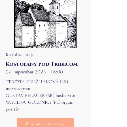
Kostol sv. Juraja
Kostoľany pod Tribečom
27. september 2025 | 18:00
TERÉZIA KRUŽLIAKOVÁ (SK)
mezzosoprán
GUSTÁV BELÁČEK (SK) basbarytón
WACŁAW GOLONKA (PL) organ,
pozitív
Program a vstupenky