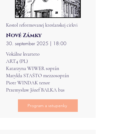
Kostol reformovanej kresťanskej cirkvi
Nové Zámky
30. september 2025 | 18:00
Vokálne kvarteto
ART4 (PL)
Katarzyna WIWER soprán
Matylda STAŚTO mezzosoprán
Piotr WINDAK tenor
Przemysław Józef BAŁKA bas
Program a vstupenky