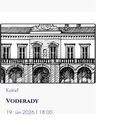
Kaštieľ
Voderady
19. jún 2026 | 18:00
JANA BOUŠKOVÁ (CZ) harfa
MINJA STOJANOVIĆ (RS) harfa