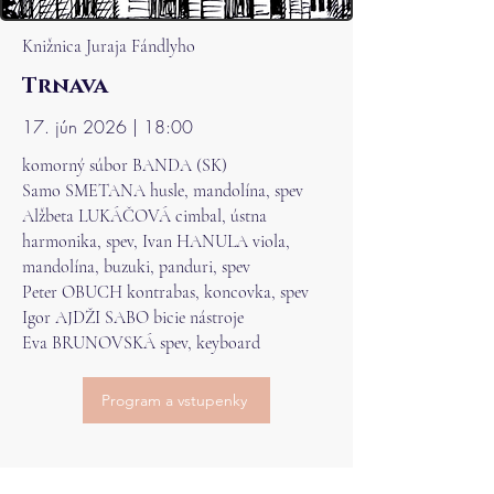
Knižnica Juraja Fándlyho
Trnava
17. jún 2026 | 18:00
komorný súbor BANDA (SK)
Samo SMETANA husle, mandolína, spev
Alžbeta LUKÁČOVÁ cimbal, ústna
harmonika, spev, Ivan HANULA viola,
mandolína, buzuki, panduri, spev
Peter OBUCH kontrabas, koncovka, spev
Igor AJDŽI SABO bicie nástroje
Eva BRUNOVSKÁ spev, keyboard
Program a vstupenky