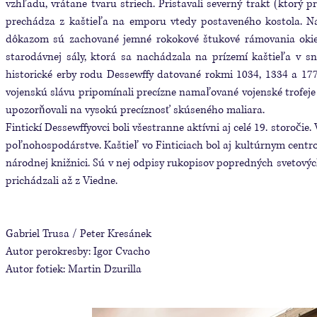
vzhľadu, vrátane tvaru striech. Pristavali severný trakt (ktor
prechádza z kaštieľa na emporu vtedy postaveného kostola. Na
dôkazom sú zachované jemné rokokové štukové rámovania okien
starodávnej sály, ktorá sa nachádzala na prízemí kaštieľa v sn
historické erby rodu Dessewﬀy datované rokmi 1034, 1334 a 177
vojenskú slávu pripomínali precízne namaľované vojenské trofeje 
upozorňovali na vysokú precíznosť skúseného maliara.
Fintickí Dessewﬀyovci boli všestranne aktívni aj celé 19. storočie.
poľnohospodárstve. Kaštieľ vo Finticiach bol aj kultúrnym centr
národnej knižnici. Sú v nej odpisy rukopisov popredných svetov
prichádzali až z Viedne.
Gabriel Trusa / Peter Kresánek
Autor perokresby: Igor Cvacho
Autor fotiek: Martin Dzurilla