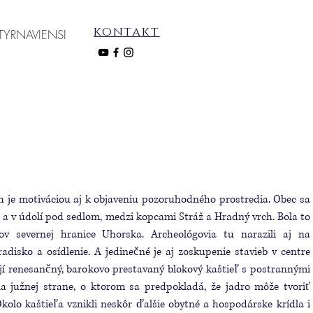
kontakt
TYRNAVIENSI
ch je motiváciou aj k objaveniu pozoruhodného prostredia. Obec sa
 a v údolí pod sedlom, medzi kopcami Stráž a Hradný vrch. Bola to
ov severnej hranice Uhorska. Archeológovia tu narazili aj na
adisko a osídlenie. A jedinečné je aj zoskupenie stavieb v centre
ojí renesančný, barokovo prestavaný blokový kaštieľ s postrannými
a južnej strane, o ktorom sa predpokladá, že jadro môže tvoriť
kolo kaštieľa vznikli neskôr ďalšie obytné a hospodárske krídla i