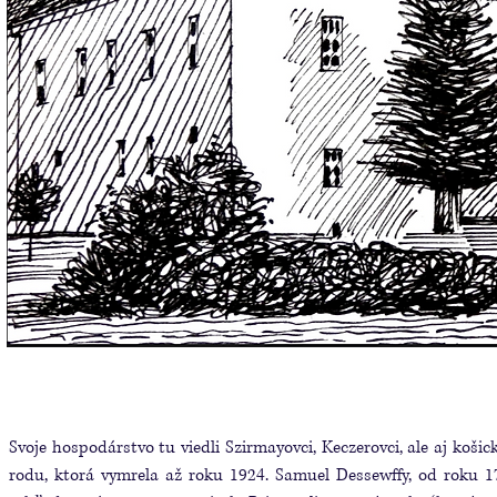
Svoje hospodárstvo tu viedli Szirmayovci, Keczerovci, ale aj koši
rodu, ktorá vymrela až roku 1924. Samuel Dessewﬀy, od roku 1