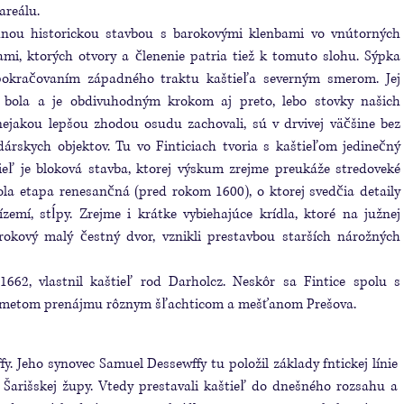
areálu.
nou historickou stavbou s barokovými klenbami vo vnútorných
ami, ktorých otvory a členenie patria tiež k tomuto slohu. Sýpka
okračovaním západného traktu kaštieľa severným smerom. Jej
bola a je obdivuhodným krokom aj preto, lebo stovky našich
 nejakou lepšou zhodou osudu zachovali, sú v drvivej väčšine bez
árskych objektov. Tu vo Finticiach tvoria s kaštieľom jedinečný
tieľ je bloková stavba, ktorej výskum zrejme preukáže stredoveké
la etapa renesančná (pred rokom 1600), o ktorej svedčia detaily
ízemí, stĺpy. Zrejme i krátke vybiehajúce krídla, ktoré na južnej
rokový malý čestný dvor, vznikli prestavbou starších nárožných
1662, vlastnil kaštieľ rod Darholcz. Neskôr sa Fintice spolu s
edmetom prenájmu rôznym šľachticom a mešťanom Prešova.
wﬀy. Jeho synovec Samuel Dessewﬀy tu položil základy fntickej línie
Šarišskej župy. Vtedy prestavali kaštieľ do dnešného rozsahu a