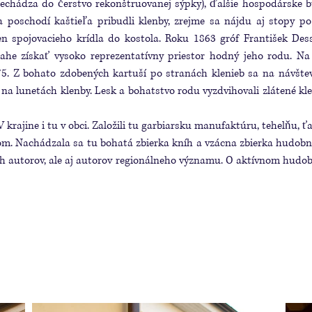
ý prechádza do čerstvo rekonštruovanej sýpky), ďalšie hospodársk
 poschodí kaštieľa pribudli klenby, zrejme sa nájdu aj stopy p
 spojovacieho krídla do kostola. Roku 1863 gróf František De
ahe získať vysoko reprezentatívny priestor hodný jeho rodu. Na 
5. Z bohato zdobených kartuší po stranách klenieb sa na návštev
na lunetách klenby. Lesk a bohatstvo rodu vyzdvihovali zlátené kle
 V krajine i tu v obci. Založili tu garbiarsku manufaktúru, tehelňu, 
om. Nachádzala sa tu bohatá zbierka kníh a vzácna zbierka hudobní
ých autorov, ale aj autorov regionálneho významu. O aktívnom hud