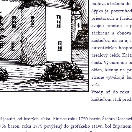
budova s bránou do 
Sýpka je pozoruhod
priestoroch a fasád
svojou hmotou je p
záchrana a obnova 
kaštieľov, ak sa aj
autentických hospod
areálový celok. Kaš
časti. Významnou bo
okien, klenby na pr
strane vytvárajú ba
veží.
Vtedy, až do roku 
kaštieľom stali pr
ckí jezuiti, od ktorých získal Fintice roku 1720 barón Štefan Desse
756 barón, roku 1775 povýšený do grófskeho stavu, bol županom 