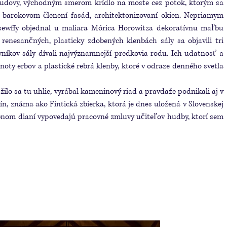
e budovy, východným smerom krídlo na moste cez potok, ktorým sa
o barokovom členení fasád, architektonizovaní okien. Nepriamym
ssewﬀy objednal u maliara Mórica Horowitza dekoratívnu maľbu
renesančných, plasticky zdobených klenbách sály sa objavili tri
níkov sály dívali najvýznamnejší predkovia rodu. Ich udatnosť a
noty erbov a plastické rebrá klenby, ktoré v odraze denného svetla
ťažilo sa tu uhlie, vyrábal kameninový riad a pravdaže podnikali aj v
n, známa ako Fintická zbierka, ktorá je dnes uložená v Slovenskej
obnom dianí vypovedajú pracovné zmluvy učiteľov hudby, ktorí sem