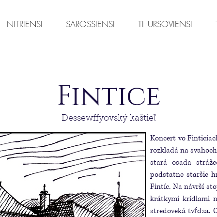
NITRIENSI
SAROSSIENSI
THURSOVIENSI
Fintice
Dessewffyovský kaštieľ
Koncert vo Finticia
rozkladá na svahoch
stará osada strážc
podstatne staršie hr
Fintíc. Na návrší st
krátkymi krídlami n
stredoveká tvŕdza. O