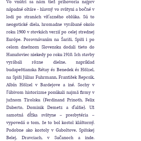
Vo vnútri sa nám tiež prihovoria najprv
nápadné oltáre - hlavný vo svätyni a bočné v
lodi po stranách víťazného oblúka. Sú to
neogotické diela, hromadne vyrábané okolo
roku 1900 v stovkách verzií po celej strednej
Európe. Porovnávaním na Šariši, Spiši i po
celom dnešnom Slovensku dodali tieto do
Hanušoviec niekedy po roku 1910. Ich stavby
vyrábali rôzne dielne, napríklad
budapeštianska Rétay és Benedek és Hölzel,
na Spiši Július Fuhrmann, František Repcsik,
Albín Hölzel v Bardejove a iné. Sochy v
ľúbivom historizme ponúkali najmä firmy v
južnom Tirolsku (Ferdinand Prinoth, Felix
Daberto, Dominik Demetz a ďalšie). Už
samotná dĺžka svätyne – presbytéria –
vypovedá o tom, že to bol kostol kláštorný.
Podobne ako kostoly v Gaboltove, Spišskej
Belej, Dravciach, v Sučanoch a inde.