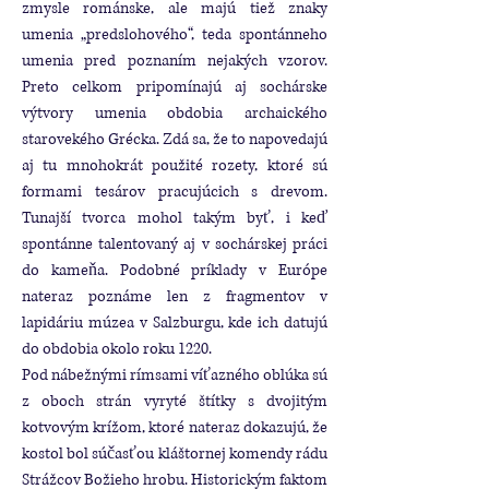
zmysle románske, ale majú tiež znaky
umenia „predslohového“, teda spontánneho
umenia pred poznaním nejakých vzorov.
Preto celkom pripomínajú aj sochárske
výtvory umenia obdobia archaického
starovekého Grécka. Zdá sa, že to napovedajú
aj tu mnohokrát použité rozety, ktoré sú
formami tesárov pracujúcich s drevom.
Tunajší tvorca mohol takým byť, i keď
spontánne talentovaný aj v sochárskej práci
do kameňa. Podobné príklady v Európe
nateraz poznáme len z fragmentov v
lapidáriu múzea v Salzburgu, kde ich datujú
do obdobia okolo roku 1220.
Pod nábežnými rímsami víťazného oblúka sú
z oboch strán vyryté štítky s dvojitým
kotvovým krížom, ktoré nateraz dokazujú, že
kostol bol súčasťou kláštornej komendy rádu
Strážcov Božieho hrobu. Historickým faktom