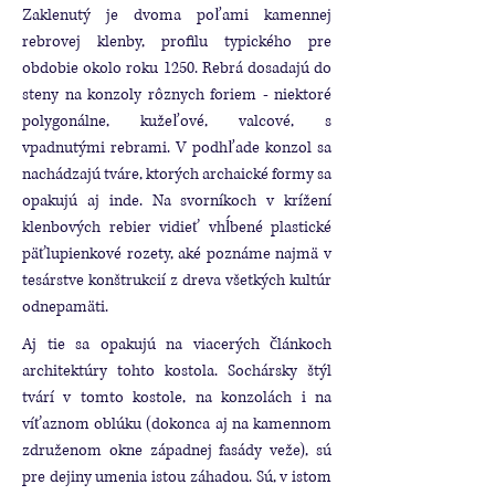
Zaklenutý je dvoma poľami kamennej
rebrovej klenby, profilu typického pre
obdobie okolo roku 1250. Rebrá dosadajú do
steny na konzoly rôznych foriem - niektoré
polygonálne, kužeľové, valcové, s
vpadnutými rebrami. V podhľade konzol sa
nachádzajú tváre, ktorých archaické formy sa
opakujú aj inde. Na svorníkoch v krížení
klenbových rebier vidieť vhĺbené plastické
päťlupienkové rozety, aké poznáme najmä v
tesárstve konštrukcií z dreva všetkých kultúr
odnepamäti.
Aj tie sa opakujú na viacerých článkoch
architektúry tohto kostola. Sochársky štýl
tvárí v tomto kostole, na konzolách i na
víťaznom oblúku (dokonca aj na kamennom
združenom okne západnej fasády veže), sú
pre dejiny umenia istou záhadou. Sú, v istom