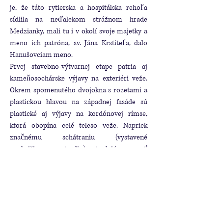
je, že táto rytierska a hospitálska rehoľa
sídlila na neďalekom strážnom hrade
Medzianky, mali tu i v okolí svoje majetky a
meno ich patróna, sv. Jána Krstiteľa, dalo
Hanušovciam meno.
Prvej stavebno-výtvarnej etape patria aj
kameňosochárske výjavy na exteriéri veže.
Okrem spomenutého dvojokna s rozetami a
plastickou hlavou na západnej fasáde sú
plastické aj výjavy na kordónovej rímse,
ktorá obopína celé teleso veže. Napriek
značnému schátraniu (vystavené
vonkajšiemu prostrediu) sa tu dajú rozoznať
zvieratá, rastliny, masky, príšery. Za vlády
Karola Róberta sa Hanušovce stali
slobodným mestom, rovnocenným s
Prešovom, s významnými trhmi a
remeselníkmi, napokon však ostali
poddanským mestečkom Sóosovcov a