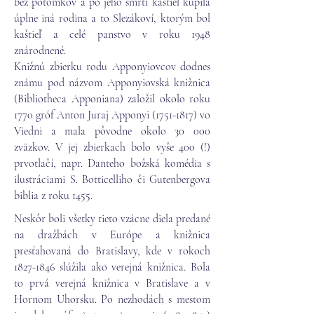
bez potomkov a po jeho smrti kaštieľ kúpila
úplne iná rodina a to Slezákoví, ktorým bol
kaštieľ a celé panstvo v roku 1948
znárodnené.
Knižnú zbierku rodu Apponyiovcov dodnes
známu pod názvom Apponyiovská knižnica
(Bibliotheca Apponiana) založil okolo roku
1770 gróf Anton Juraj Apponyi (1751-1817) vo
Viedni a mala pôvodne okolo 30 000
zväzkov. V jej zbierkach bolo vyše 400 (!)
prvotlačí, napr. Danteho božská komédia s
ilustráciami S. Botticelliho či Gutenbergova
biblia z roku 1455.
Neskôr boli všetky tieto vzácne diela predané
na dražbách v Európe a knižnica
presťahovaná do Bratislavy, kde v rokoch
1827-1846
slúžila ako verejná knižnica. Bola
to prvá verejná knižnica v Bratislave a v
Hornom Uhorsku. Po nezhodách s mestom