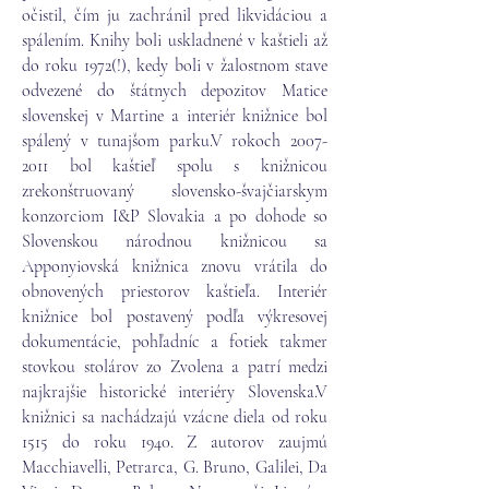
očistil, čím ju zachránil pred likvidáciou a
spálením. Knihy boli uskladnené v kaštieli až
do roku 1972(!), kedy boli v žalostnom stave
odvezené do štátnych depozitov Matice
slovenskej v Martine a interiér knižnice bol
spálený v tunajšom parku.
V rokoch
2007-
2011
bol kaštieľ spolu s knižnicou
zrekonštruovaný slovensko-švajčiarskym
konzorciom I&P Slovakia a po dohode so
Slovenskou národnou knižnicou sa
Apponyiovská knižnica znovu vrátila do
obnovených priestorov kaštieľa. Interiér
knižnice bol postavený podľa výkresovej
dokumentácie, pohľadníc a fotiek takmer
stovkou stolárov zo Zvolena a patrí medzi
najkrajšie historické interiéry Slovenska.
V
knižnici sa nachádzajú vzácne diela od roku
1515 do roku 1940. Z autorov zaujmú
Macchiavelli, Petrarca, G. Bruno, Galilei, Da