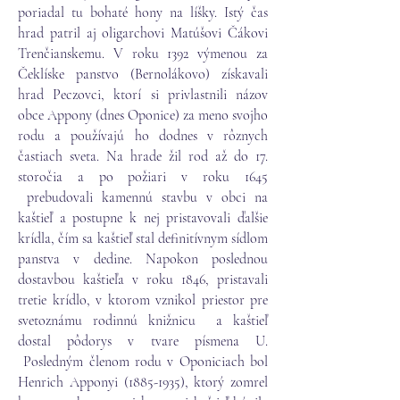
poriadal tu bohaté hony na líšky. Istý čas
hrad patril aj oligarchovi Matúšovi Čákovi
Trenčianskemu. V roku 1392 výmenou za
Čeklíske panstvo (Bernolákovo) získavali
hrad Peczovci, ktorí si privlastnili názov
obce Appony (dnes Oponice) za meno svojho
rodu a používajú ho dodnes v rôznych
častiach sveta. Na hrade žil rod až do 17.
storočia a po požiari v roku 1645
prebudovali kamennú stavbu v obci na
kaštieľ a postupne k nej pristavovali ďalšie
krídla, čím sa kaštieľ stal definitívnym sídlom
panstva v dedine. Napokon poslednou
dostavbou kaštieľa v roku 1846, pristavali
tretie krídlo, v ktorom vznikol priestor pre
svetoznámu rodinnú knižnicu a kaštieľ
dostal pôdorys v tvare písmena U.
Posledným členom rodu v Oponiciach bol
Henrich Apponyi (1885-1935), ktorý zomrel