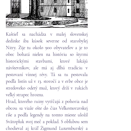
Kaštieľ sa nachádza v malej slovenskej
dedinke iba kúsok severne od starobylej
Nitry. Žije tu okolo 900 obyvateľov a je to
obec bohatá nielen na históriu so štyrmi
historickými stavbami, ktoré lakájú
návštevníkov, ale má aj dlhú tradíciu v
pestovaní vínnej révy. Tá sa tu pestovala
podľa listín už v 13. storočí a v erbe obce je
stredoveko odetý muž, ktorý drží v rukách
veľký strapec hrozna.
Hrad, ktorého ruiny vytŕčajú z pohoria nad
obcou sa viaže ešte do čias Veľkomoravskej
ríše a podľa legendy na tomto mieste uložil
Svätopluk svoj meč a poklad. S obľubou sem
chodieval aj kráľ Žigmund Luxemburský a