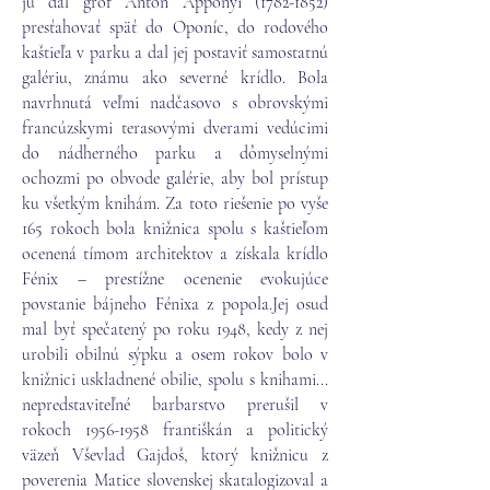
ju dal gróf Anton Apponyi
(1782-1852)
presťahovať späť do Oponíc, do rodového
kaštieľa v parku a dal jej postaviť samostatnú
galériu, známu ako severné krídlo. Bola
navrhnutá veľmi nadčasovo s obrovskými
francúzskymi terasovými dverami vedúcimi
do nádherného parku a dômyselnými
ochozmi po obvode galérie, aby bol prístup
ku všetkým knihám. Za toto riešenie po vyše
165 rokoch bola knižnica spolu s kaštieľom
ocenená tímom architektov a získala krídlo
Fénix – prestížne ocenenie evokujúce
povstanie bájneho Fénixa z popola.
Jej osud
mal byť spečatený po roku 1948, kedy z nej
urobili obilnú sýpku a osem rokov bolo v
knižnici uskladnené obilie, spolu s knihami...
nepredstaviteľné barbarstvo prerušil v
rokoch
1956-1958
františkán a politický
väzeň Vševlad Gajdoš, ktorý knižnicu z
poverenia Matice slovenskej skatalogizoval a