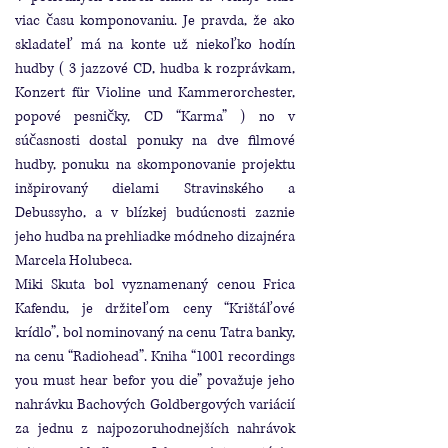
viac času komponovaniu. Je pravda, že ako
skladateľ má na konte už niekoľko hodín
hudby ( 3 jazzové CD, hudba k rozprávkam,
Konzert für Violine und Kammerorchester,
popové pesničky, CD “Karma” ) no v
súčasnosti dostal ponuky na dve filmové
hudby, ponuku na skomponovanie projektu
inšpirovaný dielami Stravinského a
Debussyho, a v blízkej budúcnosti zaznie
jeho hudba na prehliadke módneho dizajnéra
Marcela Holubeca.
Miki Skuta bol vyznamenaný cenou Frica
Kafendu, je držiteľom ceny “Krištáľové
krídlo”, bol nominovaný na cenu Tatra banky,
na cenu “Radiohead”. Kniha “1001 recordings
you must hear befor you die” považuje jeho
nahrávku Bachových Goldbergových variácií
za jednu z najpozoruhodnejších nahrávok