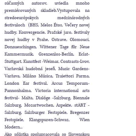
súčasných autorov, uviedla mnoho
premiérovaných skladieb.Vystupovala na
stredoeurópskych medzinárodných
festivaloch (BHS, Melos Étos, Večery novej
hudby, Konvergencie, Pražské jaro, festivaly
novej hudby v Prahe, Ostrave, Olomouci,
Donaueschingen, Wittener Tage fūr Neue
Kammermusik, Grenzenlos-Berlín, Eclat-
Stuttgart, Kunstfest -Weimar, Contrasts-Lvov,
Varšavská hudobná jeseň, Music Gardens-
Varšava, Miláno Música, Traiettori Parma,
London Ear festival, Arcus Temporum-
Pannonhalma, Victoria international arts
festival- Malta, Dialóge -Salzburg, Biennale
Salzburg, Mozartwochen, Aspekte, stART -
Salzburg, Salzburger Festspiele, Bregenzer
Festspiele, Klangspuren-Schwaz, Wien
Modern...
Ako sólistka spolupracovala so Slovenskou