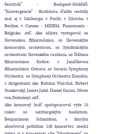
Fesztivál” - Budapest-Gödöllő,
“Konvergencie” - Bratislava, ďalšie recitály
mal aj v Salzburgu, v Paríži, v Zürichu, v
Berlíne, v Cannes - MIDEM, Pianomania -
Belgicko, atď. Ako sólista vystupoval so
Slovenskou filharmóniou, so Slovenským
komorným orchestrom, so Symfonickým
orchestrom Slovenkého rozhlasu, so Štátnou
filharmóniou Košice, s Janáčkovou
filharmóniou Ostrava, so Savaria Symphony
Orchestra, so Symphony Orchestra Danubia,
s dirigentami ako Bohdan Warchal, Robert
Stankovský, James Judd, Daniel Gazon, Oliver
von Dohnányi, atď.
Ako komorný hráč spolupracoval vyše 15
rokov so salzburgským huslistom,
Benjaminom Schmidom, s ktorým
absolvoval približne 150 koncertov, medzi
inými aj v koncertnej sále “Musikverein” vo