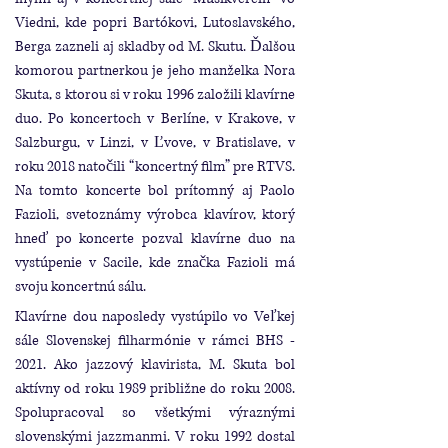
Viedni, kde popri Bartókovi, Lutoslavského,
Berga zazneli aj skladby od M. Skutu. Ďalšou
komorou partnerkou je jeho manželka Nora
Skuta, s ktorou si v roku 1996 založili klavírne
duo. Po koncertoch v Berlíne, v Krakove, v
Salzburgu, v Linzi, v Ľvove, v Bratislave, v
roku 2018 natočili “koncertný film” pre RTVS.
Na tomto koncerte bol prítomný aj Paolo
Fazioli, svetoznámy výrobca klavírov, ktorý
hneď po koncerte pozval klavírne duo na
vystúpenie v Sacile, kde značka Fazioli má
svoju koncertnú sálu.
Klavírne dou naposledy vystúpilo vo Veľkej
sále Slovenskej filharmónie v rámci BHS -
2021. Ako jazzový klavirista, M. Skuta bol
aktívny od roku 1989 približne do roku 2008.
Spolupracoval so všetkými výraznými
slovenskými jazzmanmi. V roku 1992 dostal