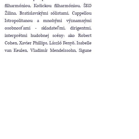
filharmóniou, Košickou filharmóniou, ŠKO
Žilina, Bratislavskými sólistami, Cappellou
Istropolitanou a mnohými významnými
osobnosťami - skladateľmi, dirigentmi,
interprétmi hudobnej scény: ako Robert
Cohen, Xavier Phillips, László Fenyö, Isabelle
van Keulen, Vladimír Mendelssohn, Sigune
von Osten, Beth Griffith, Johannes Kalitzke,
Arturo Tamayo, Daniel Harding, György
Kurtág, Helmut Lachenmann, Georg
Friedrich Haas, Friedrich Cerha, Beat Furrer,
HK Gruber, Peter Ruzicka, Gerd Kühr,
Klangforum Wien, Amadinda percussion
group, Louis Andriessen, Zygmunt Krauze,
Sofia Gubaidulina, Salvatore Sciarrino, Vinko
Globokar, Simon Steen -Andersen, Rebecca
Saunders, Elena Mendoza, Isabel Mundry,
Tristan Murail, John Cage, Steve Reich...