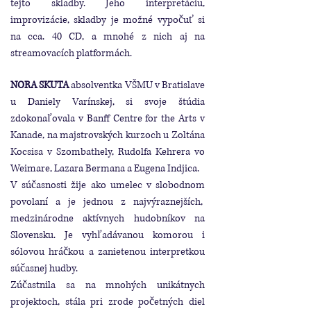
tejto skladby. Jeho interpretáciu,
improvizácie, skladby je možné vypočuť si
na cca. 40 CD, a mnohé z nich aj na
streamovacích platformách.
NORA SKUTA
absolventka VŠMU v Bratislave
u Daniely Varínskej, si svoje štúdia
zdokonaľovala v Banff Centre for the Arts v
Kanade, na majstrovských kurzoch u Zoltána
Kocsisa v Szombathely, Rudolfa Kehrera vo
Weimare, Lazara Bermana a Eugena Indjica.
V súčasnosti žije ako umelec v slobodnom
povolaní a je jednou z najvýraznejších,
medzinárodne aktívnych hudobníkov na
Slovensku. Je vyhľadávanou komorou i
sólovou hráčkou a zanietenou interpretkou
súčasnej hudby.
Zúčastnila sa na mnohých unikátnych
projektoch, stála pri zrode početných diel