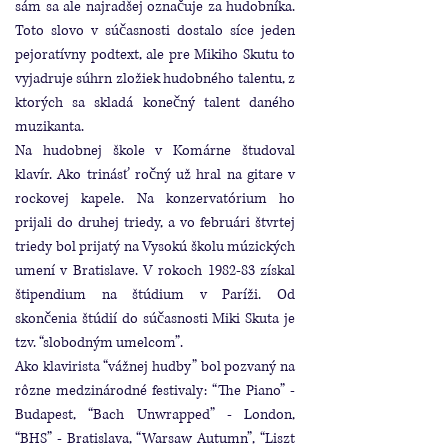
sám sa ale najradšej označuje za hudobníka.
Toto slovo v súčasnosti dostalo síce jeden
pejoratívny podtext, ale pre Mikiho Skutu to
vyjadruje súhrn zložiek hudobného talentu, z
ktorých sa skladá konečný talent daného
muzikanta.
Na hudobnej škole v Komárne študoval
klavír. Ako trinásť ročný už hral na gitare v
rockovej kapele. Na konzervatórium ho
prijali do druhej triedy, a vo februári štvrtej
triedy bol prijatý na Vysokú školu múzických
umení v Bratislave. V rokoch 1982-83 získal
štipendium na štúdium v Paríži. Od
skončenia štúdií do súčasnosti Miki Skuta je
tzv. “slobodným umelcom”.
Ako klavirista “vážnej hudby” bol pozvaný na
rôzne medzinárodné festivaly: “The Piano” -
Budapest, “Bach Unwrapped” - London,
“BHS” - Bratislava, “Warsaw Autumn”, “Liszt