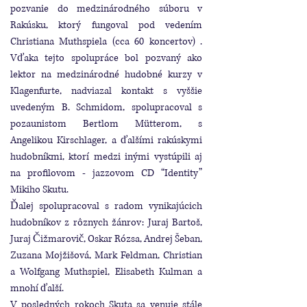
pozvanie do medzinárodného súboru v
Rakúsku, ktorý fungoval pod vedením
Christiana Muthspiela (cca 60 koncertov) .
Vďaka tejto spolupráce bol pozvaný ako
lektor na medzinárodné hudobné kurzy v
Klagenfurte, nadviazal kontakt s vyššie
uvedeným B. Schmidom, spolupracoval s
pozaunistom Bertlom Mütterom, s
Angelikou Kirschlager, a ďalšími rakúskymi
hudobníkmi, ktorí medzi inými vystúpili aj
na profilovom - jazzovom CD “Identity”
Mikiho Skutu.
Ďalej spolupracoval s radom vynikajúcich
hudobníkov z rôznych žánrov: Juraj Bartoš,
Juraj Čižmarovič, Oskar Rózsa, Andrej Šeban,
Zuzana Mojžišová, Mark Feldman, Christian
a Wolfgang Muthspiel, Elisabeth Kulman a
mnohí ďalší.
V posledných rokoch Skuta sa venuje stále