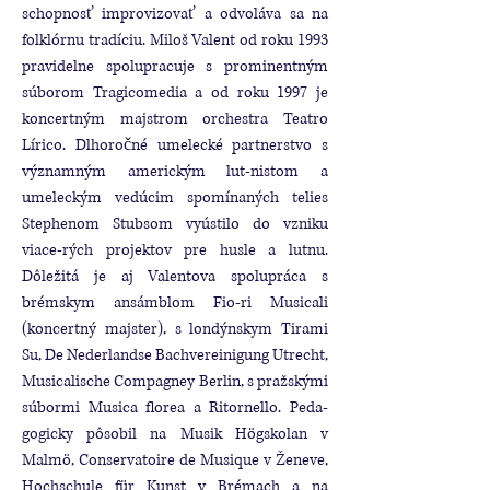
schopnosť improvizovať a odvoláva sa na
folklórnu tradíciu. Miloš Valent od roku 1993
pravidelne spolupracuje s prominentným
súborom Tragicomedia a od roku 1997 je
koncertným majstrom orchestra Teatro
Lírico. Dlhoročné umelecké partnerstvo s
významným americkým lut-nistom a
umeleckým vedúcim spomínaných telies
Stephenom Stubsom vyústilo do vzniku
viace-rých projektov pre husle a lutnu.
Dôležitá je aj Valentova spolupráca s
brémskym ansámblom Fio-ri Musicali
(koncertný majster), s londýnskym Tirami
Su, De Nederlandse Bachvereinigung Utrecht,
Musicalische Compagney Berlin, s pražskými
súbormi Musica florea a Ritornello. Peda-
gogicky pôsobil na Musik Högskolan v
Malmö, Conservatoire de Musique v Ženeve,
Hochschule für Kunst v Brémach a na