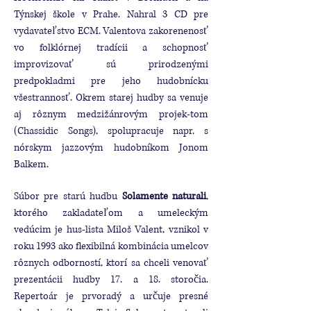
Týnskej škole v Prahe. Nahral 3 CD pre
vydavateľstvo ECM. Valentova zakorenenosť
vo folklórnej tradícii a schopnosť
improvizovať sú prirodzenými
predpokladmi pre jeho hudobnícku
všestrannosť. Okrem starej hudby sa venuje
aj rôznym medzižánrovým projek-tom
(Chassidic Songs), spolupracuje napr. s
nórskym jazzovým hudobníkom Jonom
Balkem.
Súbor pre starú hudbu
Solamente naturali
,
ktorého zakladateľom a umeleckým
vedúcim je hus-lista Miloš Valent, vznikol v
roku 1993 ako flexibilná kombinácia umelcov
rôznych odborností, ktorí sa chceli venovať
prezentácii hudby 17. a 18. storočia.
Repertoár je prvoradý a určuje presné