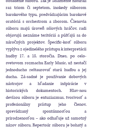
obsadenie súboru. Tak je Solamente naturali
raz triom či septetom, inokedy súborom
barokového typu, predvádzajúcim barokové
oratóriá s orchestrom a zborom. Členovia
súboru majú úroveň sólových hráčov, radi
objavujú neznáme teritóriá a púšťajú sa do
náročných projektov. Špecific-kosť súboru
vyplýva z ojedinelého prístupu k interpretácii
hudby 17. a 18. storočia. Dnes, po celo-
svetovom rozmachu Early Music, už nestačí
jednoducho reštaurovať starú hudbu a jej
ducha. Zá-sadné je používanie dobových
nástrojov a hľadanie inšpirácie v
historických dokumentoch. Hlav-nou
devízou súboru je entuziazmus, tvorivosť a
profesionálny prístup jeho členov,
sprevádzaný spontánnosťou a
prirodzenosťou – ako odhaľuje už samotný
názov súboru. Repertoár súboru je bohatý a