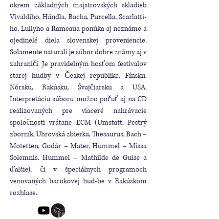
okrem základných majstrovských skladieb
Vivaldiho, Händla, Bacha, Purcella, Scarlatti-
ho, Lullyho a Rameaua ponúka aj neznáme a
ojedinelé diela slovenskej proveniencie.
Solamente naturali je súbor dobre známy aj v
zahraničí. Je pravidelným hosťom festivalov
starej hudby v Českej republike, Fínsku,
Nórsku, Rakúsku, Švajčiarsku a USA.
Interpretáciu súboru možno počuť aj na CD
realizovaných pre viaceré nahrávacie
spoločnosti vrátane ECM (Umstatt, Pestrý
zborník, Uhrovská zbierka, Thesaurus, Bach –
Motetten, Godár – Mater, Hummel – Missa
Solemnis, Hummel – Mathilde de Guise a
ďalšie), či v špeciálnych programoch
venovaných barokovej hud-be v Rakúskom
rozhlase.