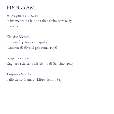
program
Stravaganze e Bizzare
Inštrumentálna hudba talianskeho baroka 17.
storočia
Claudio Merulo
Canzon à 4 Torna Crequilon
(Canzon di diversi per sonar 1558)
Gasparo Zanetti
Gagliarda detta la Lisfeltina di Santino (1645)
Tarquino Merula
Ballo detto Genaro (Libro Terzo 1637)
Marco Uccellini
Sonata terza (Opera quinta 1649)
Biago Marini
Sonata à 4 (Opera XXII 1655)