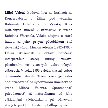
Miloš Valent
študoval hru na husliach na
Konzervatóriu v Žiline pod vedením
Bohumila Urbana a na Vysokej škole
múzických umení v Bratislave v triede
Bohdana Warchala. Vďaka záujmu o starú
hudbu sa jeho prvým pôsobiskom stal
slovenský súbor Musica aeterna (1982–1998).
Ďalšie skúsenosti v oblasti poučenej
interpretácie starej hudby získaval
pôsobením vo viacerých zahra-ničných
súboroch. V roku 1995 založil vlastný súbor
Solamente naturali. Názov telesa „jednodu-
cho prirodzene“ je synonymom umeleckého
kréda Miloša Valenta. Spontánnosť,
prirodzenosť až naturalizmus sú jeho
základnými východiskami pri oživovaní
starých partitúr. Často uplatňuje aj svoju