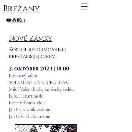
Brežany
kontakt
Nové Zámky
Kostol reformovanej
kresťanskej cirkvi
3. október 2024 | 18.00
Komorný súbor
SOLAMENTE NATURALI (SK)
Miloš Valent husle, umelecký vedúci
Luba Habart husle
Peter Vrbinčík viola
Ján Prievozník violone
Jan Čižmář chitarrone