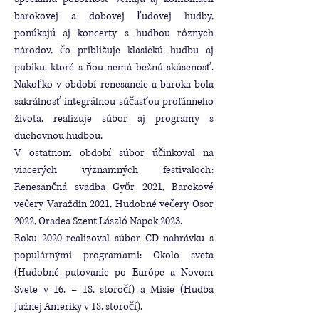
barokovej a dobovej ľudovej hudby,
ponúkajú aj koncerty s hudbou rôznych
národov, čo približuje klasickú hudbu aj
pubiku, ktoré s ňou nemá bežnú skúsenosť.
Nakoľko v období renesancie a baroka bola
sakrálnosť integrálnou súčasťou profánneho
života, realizuje súbor aj programy s
duchovnou hudbou.
V ostatnom období súbor účinkoval na
viacerých významných festivaloch:
Renesančná svadba Győr 2021, Barokové
večery Varaždin 2021, Hudobné večery Osor
2022, Oradea Szent László Napok 2023.
Roku 2020 realizoval súbor CD nahrávku s
populárnými programami: Okolo sveta
(Hudobné putovanie po Európe a Novom
Svete v 16. – 18. storočí) a Misie (Hudba
Južnej Ameriky v 18. storočí).