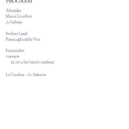
program
Taliansko
Marco Uccellini
A Gallana
Stefano Landi
Passacaglia della Vita
Francúzsko
Anonym
Le roi a fait battre tambour
La Caroline – Le Sabotier
Christophe Ballard
J'avois cru qu'en vous aymant
Ibéria
Diego Ortiz
Antonio Valente
Giorgio Mainerio
Passamezzo antico