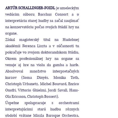
ARTÚR SCHALLINGER-FOIDL
je umeleckým
vedúcim súboru Bacchus Consort a o
interpretáciu starej hudby sa začal zaujímať
na konzervatóriu počas svojich štúdií hry na
organe.
Získal magisterský titul na Hudobnej
akadémii Ferenca Liszta a v súčasnosti tu
pokračuje vo svojom doktorandskom štúdiu.
Okrem profesionálnej hry na organe sa
venuje aj hre na violu da gamba a harfe.
Absolvoval množstvo interpretačných
kurzov (Soma Dinyés, Monika Toth,
Christoph Urbanetz, Michel Bouvard, Enrico
Onofri, Vittorio Ghielmi, Jordi Savall, Hans-
Ola Ericsson, Christoph Bossert).
Úspešne spolupracuje s orchestrami
interpretujúcimi starú hudbu rôznych
období vrátane Miszla Baroque Orchestra,