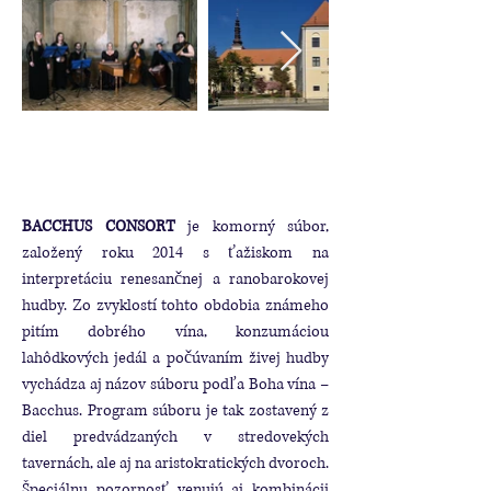
BACCHUS CONSORT
je komorný súbor,
založený roku 2014 s ťažiskom na
interpretáciu renesančnej a ranobarokovej
hudby. Zo zvyklostí tohto obdobia známeho
pitím dobrého vína, konzumáciou
lahôdkových jedál a počúvaním živej hudby
vychádza aj názov súboru podľa Boha vína –
Bacchus. Program súboru je tak zostavený z
diel predvádzaných v stredovekých
tavernách, ale aj na aristokratických dvoroch.
Špeciálnu pozornosť venujú aj kombinácii