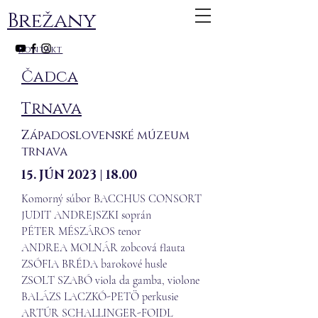
Brežany
kontakt
​Čadca
Trnava
Západoslovenské múzeum
trnava
15. JÚN 2023 | 18.00
Komorný súbor BACCHUS CONSORT
JUDIT ANDREJSZKI soprán
PÉTER MÉSZÁROS tenor
ANDREA MOLNÁR zobcová flauta
ZSÓFIA BRÉDA barokové husle
ZSOLT SZABÓ viola da gamba, violone
BALÁZS LACZKÓ-PETÖ perkusie
ARTÚR SCHALLINGER-FOIDL