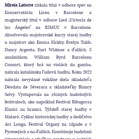
Mireia Latorre
získala titul v odbore spev na
Konzervatóriu Liceu v Barcelone a
magisterský titul v odbore Lied „Victoria de
los Ángeles“ na ESMUC v Barcelone.
Absolvovala majstrovské kurzy starej hudby
u majstrov ako Emma Kirkby, Evelyn Tubb,
Nancy Argenta, Kurt Widmer a ďalších. S
ansámblom William Byrd Barcelona
Consort, ktorý hrá na violách da gamba,
nahrala katalánsku ľudovú hudbu. Roku 2022
nahrala nevydané vokálne diela skladateľa
Déodata de Séveraca a skladateľky Blancy
Selvy. Vystupovala na rôznych hudobných
festivaloch, ako napríklad Festival Ribagorza
Klasici na hranici, Týždeň starej hudby v
Mataró, Cyklus historickej hudby a dedičstva
Ars Longa, Festival Organy na západe a v
Pyrenejách a na ďalších. Kombinuje hudobnú