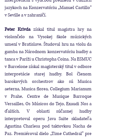
interpretáciu s výučbou prednesu v cudzích
jazykoch na Konzervatóriu „Manuel Castillo“
v Seville a v zahraničí.
Peter Krivda
získal titul magistra hry na
violončelo na Vysokej škole múzických
umení v Bratislave. Študoval hru na violu da
gamba na Národnom konzervatóriu hudby a
tanca v Paríži u Christopha Coina. Na ESMUC
v Barcelone získal magisterský titul v odbore
interpretácie starej hudby. Bol členom
barokových orchestrov ako sú Musica
aeterna, Musica florea, Collegium Marianum
v Prahe, Centre de Musique Barroque
Versailles, Os Músicos do Tejo, Exaudi Nos a
ďalších. V oblasti súčasnej hudby
interpretoval operu Java Suite skladateľa
Agustina Charlesa pod taktovkou Nacha de
Paz. Premiéroval dielo „Time Cathedral“ pre