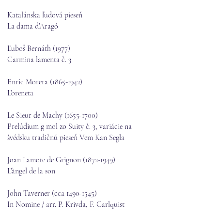
Katalánska ľudová pieseň
La dama d’Aragó
Ľuboš Bernáth (1977)
Carmina lamenta č. 3
Enric Morera
(1865-1942)
L’oreneta
Le Sieur de Machy
(1655-1700)
Prelúdium g mol zo Suity č. 3, variácie na
švédsku tradičnú pieseň Vem Kan Segla
Joan Lamote de Grignon
(1872-1949)
L’àngel de la son
John Taverner (cca
1490-1545)
In Nomine / arr. P. Krivda, F. Carlquist