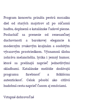
Program koncertu prináša pestrú mozaiku
diel od starých majstrov až po súčasnú
hudbu, doplnenú o katalánske ľudové piesne.
Poslucháč sa prenesie od renesančnej
duchovnosti a barokovej elegancie k
moderným zvukovým krajinám a osobitým
výrazovým prostriedkom. Významnú úlohu
zohráva melanchólia, lyrika i jemný humor,
ktoré sa prelínajú naprieč jednotlivými
skladbami. Katalánske melódie dodávajú
programu farebnosť a folklórnu
autentickosť. Celok pôsobí ako citlivá
hudobná cesta naprieč časom aj emóciami.
Vstupné dobrovoľné