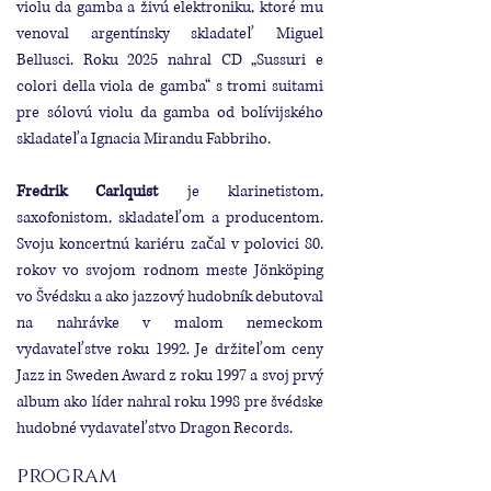
violu da gamba a živú elektroniku, ktoré mu
venoval argentínsky skladateľ Miguel
Bellusci. Roku 2025 nahral CD „Sussuri e
colori della viola de gamba“ s tromi suitami
pre sólovú violu da gamba od bolívijského
skladateľa Ignacia Mirandu Fabbriho.
Fredrik Carlquist
je klarinetistom,
saxofonistom, skladateľom a producentom.
Svoju koncertnú kariéru začal v polovici 80.
rokov vo svojom rodnom meste Jönköping
vo Švédsku a ako jazzový hudobník debutoval
na nahrávke v malom nemeckom
vydavateľstve roku 1992. Je držiteľom ceny
Jazz in Sweden Award z roku 1997 a svoj prvý
album ako líder nahral roku 1998 pre švédske
hudobné vydavateľstvo Dragon Records.
program