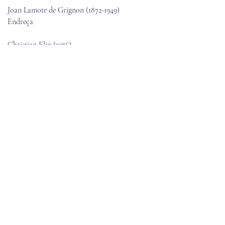
Joan Lamote de Grignon
(1872-1949)
Endreça
Christian Elin (1976)
Nebelmeer
Carme Karr
(1860-1945)
La non-non dels papallons
Paolo Pandolfo (1964)
Violatango
Katalánska ľudová pieseň
Rossinyol
Má bakalársky titul v odbore hudba z Malmö
College of Music, University of Lund. Od roku
2010 vydáva hudbu vo vlastnom
vydavateľstve a je známy tým, že hrá
tradičnú aj modernú hudbu. Od svojho