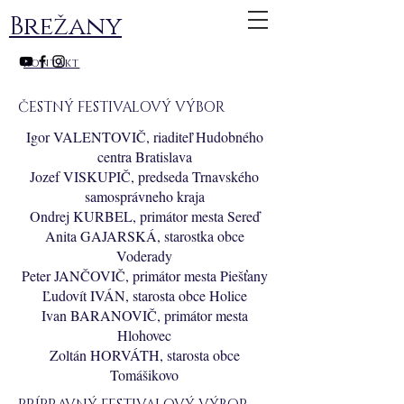
Brežany
kontakt
ČESTNÝ FESTIVALOVÝ VÝBOR
Igor VALENTOVIČ, riaditeľ Hudobného
centra Bratislava
Jozef VISKUPIČ, predseda Trnavského
samosprávneho kraja
Ondrej KURBEL, primátor mesta Sereď
Anita GAJARSKÁ, starostka obce
Voderady
Peter JANČOVIČ, primátor mesta Piešťany
Ľudovít IVÁN, starosta obce Holice
Ivan BARANOVIČ, primátor mesta
Hlohovec
Zoltán HORVÁTH, starosta obce
Tomášikovo