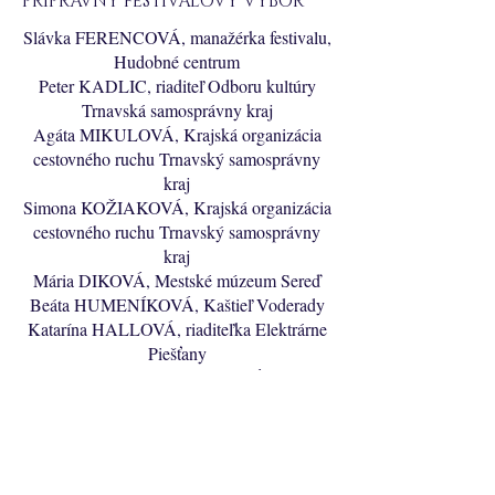
PRÍPRAVNÝ FESTIVALOVÝ VÝBOR
Slávka FERENCOVÁ, manažérka festivalu,
Hudobné centrum
Peter KADLIC, riaditeľ Odboru kultúry
Trnavská samosprávny kraj
Agáta MIKULOVÁ, Krajská organizácia
cestovného ruchu Trnavský samosprávny
kraj
Simona KOŽIAKOVÁ, Krajská organizácia
cestovného ruchu Trnavský samosprávny
kraj
Mária DIKOVÁ, Mestské múzeum Sereď
Beáta HUMENÍKOVÁ, Kaštieľ Voderady
Katarína HALLOVÁ, riaditeľka Elektrárne
Piešťany
Pavol a Katarína BOHDALOVÍ, Kaštieľ
Voderady
Gábor JANKÓ, Rímsko-katolícka cirkev,
farnosť Holice
Ingrid VIDOVÁ, prevádzková riaditeľka,