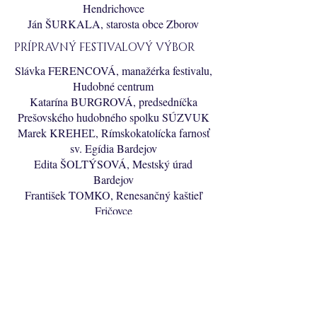
Hendrichovce
Ján ŠURKALA, starosta obce Zborov
PRÍPRAVNÝ FESTIVALOVÝ VÝBOR
Slávka FERENCOVÁ, manažérka festivalu,
Hudobné centrum
Katarína BURGROVÁ, predsedníčka
Prešovského hudobného spolku SÚZVUK
Marek KREHEĽ, Rímskokatolícka farnosť
sv. Egídia Bardejov
Edita ŠOLTÝSOVÁ, Mestský úrad
Bardejov
František TOMKO, Renesančný kaštieľ
Fričovce
Samuel BRUSS, Mestský úrad Hanušovce
nad Topľou
Patrik PALČO, Farský úrad Klenov
Dušana MAŤAŠOVSKÁ, Kaštieľ
Petrovany
Klara SZAKALL VON LOSONCZ, Péchy