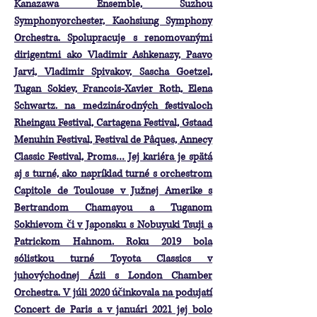
Kanazawa Ensemble, Suzhou
Symphonyorchester, Kaohsiung Symphony
Orchestra. Spolupracuje s renomovanými
dirigentmi ako Vladimir Ashkenazy, Paavo
Jarvi, Vladimir Spivakov, Sascha Goetzel,
Tugan Sokiev, Francois-Xavier Roth, Elena
Schwartz. na medzinárodných festivaloch
Rheingau Festival, Cartagena Festival, Gstaad
Menuhin Festival, Festival de Pâques, Annecy
Classic Festival, Proms… Jej kariéra je spätá
aj s turné, ako napríklad turné s orchestrom
Capitole de Toulouse v Južnej Amerike s
Bertrandom Chamayou a Tuganom
Sokhievom či v Japonsku s Nobuyuki Tsuji a
Patrickom Hahnom. Roku 2019 bola
sólistkou turné Toyota Classics v
juhovýchodnej Ázii s London Chamber
Orchestra. V júli 2020 účinkovala na podujatí
Concert de Paris a v januári 2021 jej bolo