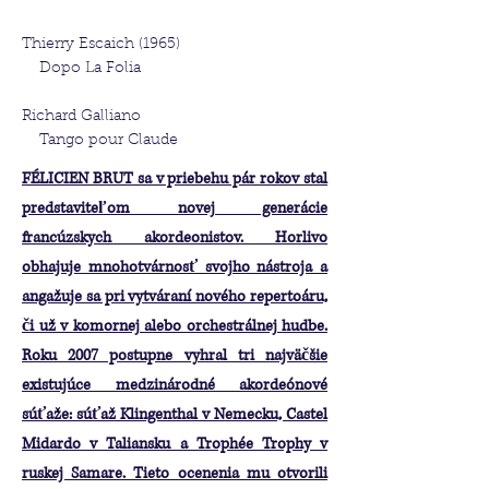
Thierry Escaich (1965)
Dopo La Folia
Richard Galliano
Tango pour Claude
FÉLICIEN BRUT sa v priebehu pár rokov stal
predstaviteľom novej generácie
francúzskych akordeonistov. Horlivo
obhajuje mnohotvárnosť svojho nástroja a
angažuje sa pri vytváraní nového repertoáru,
či už v komornej alebo orchestrálnej hudbe.
Roku 2007 postupne vyhral tri najväčšie
existujúce medzinárodné akordeónové
súťaže: súťaž Klingenthal v Nemecku, Castel
Midardo v Taliansku a Trophée Trophy v
ruskej Samare. Tieto ocenenia mu otvorili