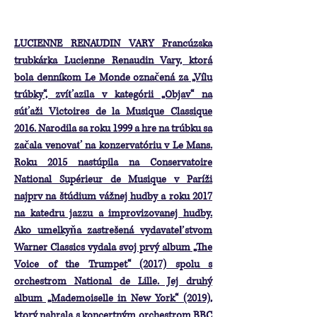
LUCIENNE RENAUDIN VARY Francúzska
trubkárka Lucienne Renaudin Vary, ktorá
bola denníkom Le Monde označená za „Vílu
trúbky“, zvíťazila v kategórii „Objav“ na
súťaži Victoires de la Musique Classique
2016. Narodila sa roku 1999 a hre na trúbku sa
začala venovať na konzervatóriu v Le Mans.
Roku 2015 nastúpila na Conservatoire
National Supérieur de Musique v Paríži
najprv na štúdium vážnej hudby a roku 2017
na katedru jazzu a improvizovanej hudby.
Ako umelkyňa zastrešená vydavateľstvom
Warner Classics vydala svoj prvý album „The
Voice of the Trumpet“ (2017) spolu s
orchestrom National de Lille. Jej druhý
album „Mademoiselle in New York“ (2019),
ktorý nahrala s koncertným orchestrom BBC