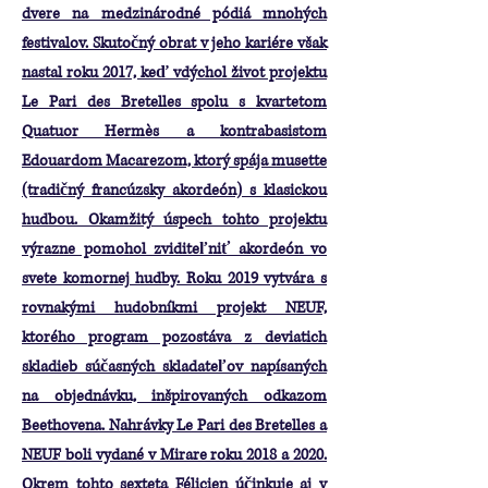
dvere na medzinárodné pódiá mnohých
festivalov. Skutočný obrat v jeho kariére však
nastal roku 2017, keď vdýchol život projektu
Le Pari des Bretelles spolu s kvartetom
Quatuor Hermès a kontrabasistom
Edouardom Macarezom, ktorý spája musette
(tradičný francúzsky akordeón) s klasickou
hudbou. Okamžitý úspech tohto projektu
výrazne pomohol zviditeľniť akordeón vo
svete komornej hudby. Roku 2019 vytvára s
rovnakými hudobníkmi projekt NEUF,
ktorého program pozostáva z deviatich
skladieb súčasných skladateľov napísaných
na objednávku, inšpirovaných odkazom
Beethovena. Nahrávky Le Pari des Bretelles a
NEUF boli vydané v Mirare roku 2018 a 2020.
Okrem tohto sexteta Félicien účinkuje aj v