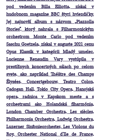
pod vedením Billa Elliotta, získal v
hudobnom magazíne BBC štyri hviezdičky.
Jej najnovší album s názvom „Piazzolla
Stories“, ktorý nahrala s Filharmonickým
orchestrom Monte Carlo pod vedením
Saschu Goetzela, získal v auguste 2021 cenu
Opus Klassik v kategórii Mladý umelec.
Lucienne Renaudin Vary vystúpila v
prestížnych koncertných sálach po celom
svete, ako napríklad Théâtre des Champs
Élysées, Concertgebouw, Teatro Colon,
Cadogan Hall, Tokio City Opera, Hanojská
opera, radnica v Kapskom meste a s
orchestrami ako Holandská flharmónia,
London Chamber Orchestra, Les siècles,
Philharmonia Orchestra, Ludwig Orchestra,
Luzerner Sinfonieorchester, Les Violons du
Roy, Orchester National d’Ile de France,