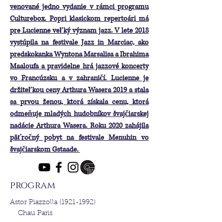
venované jedno vydanie v rámci programu
Culturebox. Popri klasickom repertoári má
pre Lucienne veľký význam jazz. V lete 2018
vystúpila na festivale Jazz in Marciac, ako
predskokanka Wyntona Marsalisa a Ibrahima
Maaloufa a pravidelne hrá jazzové koncerty
vo Francúzsku a v zahraničí. Lucienne je
držiteľkou ceny Arthura Wasera 2019 a stala
sa prvou ženou, ktorá získala cenu, ktorá
odmeňuje mladých hudobníkov švajčiarskej
nadácie Arthura Wasera. Roku 2020 zahájila
päťročný pobyt na festivale Menuhin vo
švajčiarskom Gstaade. ​
program
Astor Piazzolla
(1921-1992)
Chau Paris