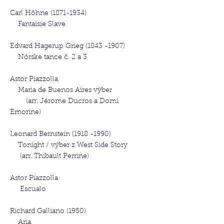
Carl Höhne
(1871-1934)
Fantaisie Slave
Edvard Hagerup Grieg
(1843 -1907)
Nórske tance č. 2 a 3
Astor Piazzolla
Maria de Buenos Aires výber
(arr. Jérome Ducros a Domi
Emorine)
Leonard Bernstein
(1918 -1990)
Tonight / výber z West Side Story
(arr. Thibault Perrine)
Astor Piazzolla
Escualo
Richard Galliano (1950)
Aria