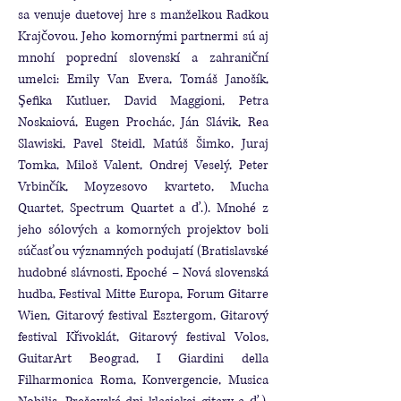
sa venuje duetovej hre s manželkou Radkou
Krajčovou. Jeho komornými partnermi sú aj
mnohí poprední slovenskí a zahraniční
umelci: Emily Van Evera, Tomáš Janošík,
Şefika Kutluer, David Maggioni, Petra
Noskaiová, Eugen Prochác, Ján Slávik, Rea
Slawiski, Pavel Steidl, Matúš Šimko, Juraj
Tomka, Miloš Valent, Ondrej Veselý, Peter
Vrbinčík, Moyzesovo kvarteto, Mucha
Quartet, Spectrum Quartet a ď.). Mnohé z
jeho sólových a komorných projektov boli
súčasťou významných podujatí (Bratislavské
hudobné slávnosti, Epoché – Nová slovenská
hudba, Festival Mitte Europa, Forum Gitarre
Wien, Gitarový festival Esztergom, Gitarový
festival Křivoklát, Gitarový festival Volos,
GuitarArt Beograd, I Giardini della
Filharmonica Roma, Konvergencie, Musica