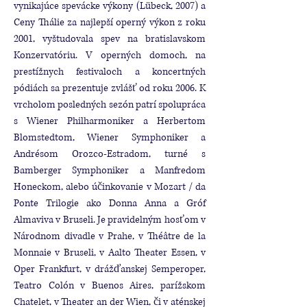
vynikajúce spevácke výkony (Lübeck, 2007) a
Ceny Thálie za najlepší operný výkon z roku
2001, vyštudovala spev na bratislavskom
Konzervatóriu. V operných domoch, na
prestížnych festivaloch a koncertných
pódiách sa prezentuje zvlášť od roku 2006. K
vrcholom posledných sezón patrí spolupráca
s Wiener Philharmoniker a Herbertom
Blomstedtom, Wiener Symphoniker a
Andrésom Orozco-Estradom, turné s
Bamberger Symphoniker a Manfredom
Honeckom, alebo účinkovanie v Mozart / da
Ponte Trilogie ako Donna Anna a Gróf
Almaviva v Bruseli. Je pravidelným hosťom v
Národnom divadle v Prahe, v Théâtre de la
Monnaie v Bruseli, v Aalto Theater Essen, v
Oper Frankfurt, v drážďanskej Semperoper,
Teatro Colón v Buenos Aires, parížskom
Chatelet, v Theater an der Wien, či v aténskej