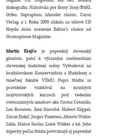
Nagano, Ch. Hogwood. Má tiež bohatú
diskografiu. Nahrávala pre firmy Sony/BMG,
Orfeo, Supraphon, hänssler classic, Carus
Verlag, a i. Roku 2009 získala za sólové CD
Haydn Arias ocenenie Editor‘s choice od
Gramophone Magazine.
Martin Krajčo
je popredný slovenský
gitarista, patrí k výrazným osobnostiam
slovenskej hudobnej scény. Vyštudoval na
bratislavskom Konzervatóriu a Hudobnej a
tanečnej fakulte VŠMU. Popri štúdiu sa
pravidelne vzdelával na mnohých
majstrovských kurzoch pod vedením
svetoznámych umelcov ako Costas Cotsiolis,
Leo Brouwer, Àlex Garrobé, Hubert Käppel,
Zoran Dukić, Jorgos Panetsos, Alberto Walter
Salin, Marco Socías, Luise Walker a iní. Jeho
úspechy počas štúdia potvrdzujú aj popredné