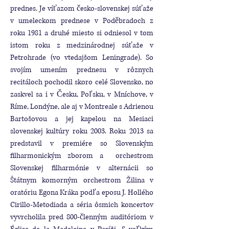
prednes. Je víťazom česko-slovenskej súťaže
v umeleckom prednese v Poděbradoch z
roku 1981 a druhé miesto si odniesol v tom
istom roku z medzinárodnej súťaže v
Petrohrade (vo vtedajšom Leningrade). So
svojím umením prednesu v rôznych
recitáloch pochodil skoro celé Slovensko, no
zaskvel sa i v Česku, Poľsku, v Mníchove, v
Ríme, Londýne, ale aj v Montreale s Adrienou
Bartošovou a jej kapelou na Mesiaci
slovenskej kultúry roku 2003. Roku 2013 sa
predstavil v premiére so Slovenským
filharmonickým zborom a orchestrom
Slovenskej filharmónie v alternácii so
Štátnym komorným orchestrom Žilina v
oratóriu Egona Kráka podľa eposu J. Hollého
Cirillo-Metodiada a séria ôsmich koncertov
vyvrcholila pred 800-členným auditóriom v