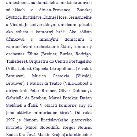
umiestnenia na domácich a medzinárodných
súťažiach v Aix-en-Provence, Banskej
Bystrici, Bratislave, Kutnej Hore, Sernancelhe
a Viedni. Je univerzálnym umelcom, pôsobí
ako sólista i komorný hráč. Ako sólista
účinkoval s mnohými domácimi i
zahraničnými orchestrami: Štátny komorný
orchester Žilina (Breiner, Burlas, Rodrigo,
Tailleferre), Orquestra do Centro Portugalsko
(Villa-Lobos), Cappela Istropolitana (Vivaldi,
Brouwer), Musica Cassovia (Vivaldi,
Brouwer), I Musici di Teatro (Villa-Lobos) a
dirigentmi: Peter Breiner, Oliver Dohnányi,
Gabriella de Esteban, Maroš Potokár, Dušan
Štefánek a ďalší. V oblasti komornej hry sú
jeho aktivity mimoriadne široké. Od roku
1997 je členom Bratislavského gitarového
kvarteta (Miloš Slobodník, Yorgos Nousis,
Radka Krajčová, Martin Krajčo) a kontinuálne