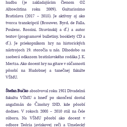
hudba (je zakladajúcim členom OZ
Albrechtina roku 2009), Guitarissimo
Bratislava (2017 – 2018). Je aktívny aj ako
tvorca transkripcií (Brouwer, Byrd, de Falla,
Poulenc, Rossini, Stravinskij a ď.) a autor
textov (programové bulletiny, booklety CD a
ď.). Je priekopníkom hry na historických
nástrojoch 19. storočia u nás. Dlhodobo sa
zaoberá odkazom bratislavského rodáka J. K.
Mertza. Ako docent hry na gitare v súčasnosti
pôsobí na Hudobnej a tanečnej fakulte
VŠMU.
Štefan Bučko
absolvoval roku 1981 Divadelnú
fakultu VŠMU a hneď po skončení dostal
angažmán do Činohry SND, kde pôsobí
dodnes. V rokoch 2008 – 2010 stál na čele
súboru. Na VŠMU pôsobí ako docent v
odbore Teória javiskovej reči a Umelecký