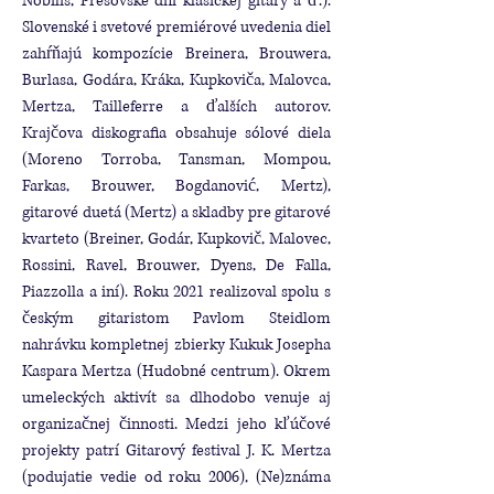
Nobilis, Prešovské dni klasickej gitary a ď.).
Slovenské i svetové premiérové uvedenia diel
zahŕňajú kompozície Breinera, Brouwera,
Burlasa, Godára, Kráka, Kupkoviča, Malovca,
Mertza, Tailleferre a ďalších autorov.
Krajčova diskografia obsahuje sólové diela
(Moreno Torroba, Tansman, Mompou,
Farkas, Brouwer, Bogdanović, Mertz),
gitarové duetá (Mertz) a skladby pre gitarové
kvarteto (Breiner, Godár, Kupkovič, Malovec,
Rossini, Ravel, Brouwer, Dyens, De Falla,
Piazzolla a iní). Roku 2021 realizoval spolu s
českým gitaristom Pavlom Steidlom
nahrávku kompletnej zbierky Kukuk Josepha
Kaspara Mertza (Hudobné centrum). Okrem
umeleckých aktivít sa dlhodobo venuje aj
organizačnej činnosti. Medzi jeho kľúčové
projekty patrí Gitarový festival J. K. Mertza
(podujatie vedie od roku 2006), (Ne)známa