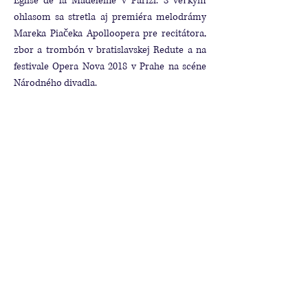
Église de la Madeleine v Paríži. S veľkým
ohlasom sa stretla aj premiéra melodrámy
Mareka Piačeka Apolloopera pre recitátora,
zbor a trombón v bratislavskej Redute a na
festivale Opera Nova 2018 v Prahe na scéne
Národného divadla.
program
Joseph Kaspar Mertz
Bardenklänge, op. 13 / Interludiae
Johann Ludwig Uhland
Frühlingsglaube / Jarná viera
Franz Schubert
Im Frühling / Na jar D 882
Frühlingsglaube / Jarná viera D 686
Der Musensohn / Syn múz D 764
Der Jüngling an der Quelle / Mladík pri
prameni D 300