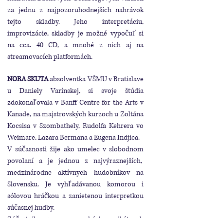
za jednu z najpozoruhodnejších nahrávok
tejto skladby. Jeho interpretáciu,
improvizácie, skladby je možné vypočuť si
na cca. 40 CD, a mnohé z nich aj na
streamovacích platformách.
NORA SKUTA
absolventka VŠMU v Bratislave
u Daniely Varínskej, si svoje štúdia
zdokonaľovala v Banff Centre for the Arts v
Kanade, na majstrovských kurzoch u Zoltána
Kocsisa v Szombathely, Rudolfa Kehrera vo
Weimare, Lazara Bermana a Eugena Indjica.
V súčasnosti žije ako umelec v slobodnom
povolaní a je jednou z najvýraznejších,
medzinárodne aktívnych hudobníkov na
Slovensku. Je vyhľadávanou komorou i
sólovou hráčkou a zanietenou interpretkou
súčasnej hudby.