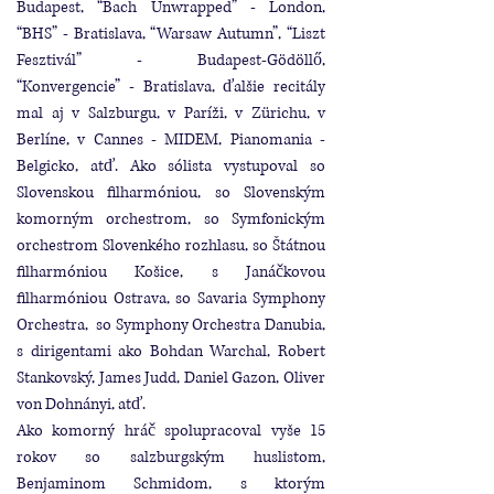
Budapest, “Bach Unwrapped” - London,
“BHS” - Bratislava, “Warsaw Autumn”, “Liszt
Fesztivál” - Budapest-Gödöllő,
“Konvergencie” - Bratislava, ďalšie recitály
mal aj v Salzburgu, v Paríži, v Zürichu, v
Berlíne, v Cannes - MIDEM, Pianomania -
Belgicko, atď. Ako sólista vystupoval so
Slovenskou filharmóniou, so Slovenským
komorným orchestrom, so Symfonickým
orchestrom Slovenkého rozhlasu, so Štátnou
filharmóniou Košice, s Janáčkovou
filharmóniou Ostrava, so Savaria Symphony
Orchestra, so Symphony Orchestra Danubia,
s dirigentami ako Bohdan Warchal, Robert
Stankovský, James Judd, Daniel Gazon, Oliver
von Dohnányi, atď.
Ako komorný hráč spolupracoval vyše 15
rokov so salzburgským huslistom,
Benjaminom Schmidom, s ktorým