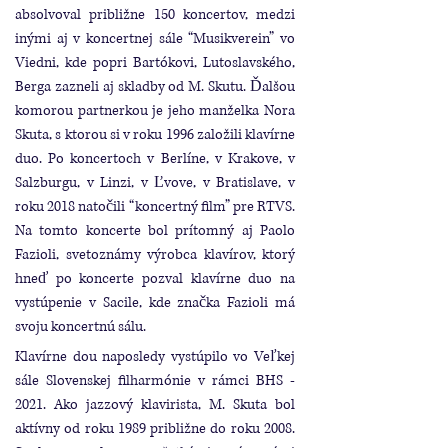
absolvoval približne 150 koncertov, medzi
inými aj v koncertnej sále “Musikverein” vo
Viedni, kde popri Bartókovi, Lutoslavského,
Berga zazneli aj skladby od M. Skutu. Ďalšou
komorou partnerkou je jeho manželka Nora
Skuta, s ktorou si v roku 1996 založili klavírne
duo. Po koncertoch v Berlíne, v Krakove, v
Salzburgu, v Linzi, v Ľvove, v Bratislave, v
roku 2018 natočili “koncertný film” pre RTVS.
Na tomto koncerte bol prítomný aj Paolo
Fazioli, svetoznámy výrobca klavírov, ktorý
hneď po koncerte pozval klavírne duo na
vystúpenie v Sacile, kde značka Fazioli má
svoju koncertnú sálu.
Klavírne dou naposledy vystúpilo vo Veľkej
sále Slovenskej filharmónie v rámci BHS -
2021. Ako jazzový klavirista, M. Skuta bol
aktívny od roku 1989 približne do roku 2008.