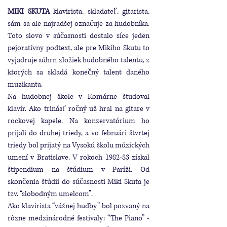
MIKI SKUTA
klavirista, skladateľ, gitarista,
sám sa ale najradšej označuje za hudobníka.
Toto slovo v súčasnosti dostalo síce jeden
pejoratívny podtext, ale pre Mikiho Skutu to
vyjadruje súhrn zložiek hudobného talentu, z
ktorých sa skladá konečný talent daného
muzikanta.
Na hudobnej škole v Komárne študoval
klavír. Ako trinásť ročný už hral na gitare v
rockovej kapele. Na konzervatórium ho
prijali do druhej triedy, a vo februári štvrtej
triedy bol prijatý na Vysokú školu múzických
umení v Bratislave. V rokoch 1982-83 získal
štipendium na štúdium v Paríži. Od
skončenia štúdií do súčasnosti Miki Skuta je
tzv. “slobodným umelcom”.
Ako klavirista “vážnej hudby” bol pozvaný na
rôzne medzinárodné festivaly: “The Piano” -