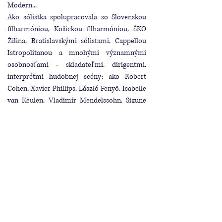
Modern...
Ako sólistka spolupracovala so Slovenskou
filharmóniou, Košickou filharmóniou, ŠKO
Žilina, Bratislavskými sólistami, Cappellou
Istropolitanou a mnohými významnými
osobnosťami - skladateľmi, dirigentmi,
interprétmi hudobnej scény: ako Robert
Cohen, Xavier Phillips, László Fenyö, Isabelle
van Keulen, Vladimír Mendelssohn, Sigune
von Osten, Beth Griffith, Johannes Kalitzke,
Arturo Tamayo, Daniel Harding, György
Kurtág, Helmut Lachenmann, Georg
Friedrich Haas, Friedrich Cerha, Beat Furrer,
HK Gruber, Peter Ruzicka, Gerd Kühr,
Klangforum Wien, Amadinda percussion
group, Louis Andriessen, Zygmunt Krauze,
Sofia Gubaidulina, Salvatore Sciarrino, Vinko
Globokar, Simon Steen -Andersen, Rebecca
Saunders, Elena Mendoza, Isabel Mundry,