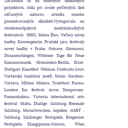
Zúčastnila sa na mnohých unikátnych
projektoch, stála pri zrode početných diel
súčasných autorov, uviedla mnoho
premiérovaných skladieb.Vystupovala na
stredoeurópskych medzinárodných
festivaloch (BHS, Melos Étos, Večery novej
hudby, Konvergencie, Pražské jaro, festivaly
novej hudby v Prahe, Ostrave, Olomouci,
Donaueschingen, Wittener Tage fūr Neue
Kammermusik, Grenzenlos-Berlín, Eclat-
Stuttgart, Kunstfest -Weimar, Contrasts-Lvov,
Varšavská hudobná jeseň, Music Gardens-
Varšava, Miláno Música, Traiettori Parma,
London Ear festival, Arcus Temporum-
Pannonhalma, Victoria international arts
festival- Malta, Dialóge -Salzburg, Biennale
Salzburg, Mozartwochen, Aspekte, stART -
Salzburg, Salzburger Festspiele, Bregenzer
Festspiele, Klangspuren-Schwaz, Wien