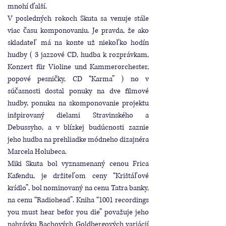
mnohí ďalší.
V posledných rokoch Skuta sa venuje stále
viac času komponovaniu. Je pravda, že ako
skladateľ má na konte už niekoľko hodín
hudby ( 3 jazzové CD, hudba k rozprávkam,
Konzert für Violine und Kammerorchester,
popové pesničky, CD “Karma” ) no v
súčasnosti dostal ponuky na dve filmové
hudby, ponuku na skomponovanie projektu
inšpirovaný dielami Stravinského a
Debussyho, a v blízkej budúcnosti zaznie
jeho hudba na prehliadke módneho dizajnéra
Marcela Holubeca.
Miki Skuta bol vyznamenaný cenou Frica
Kafendu, je držiteľom ceny “Krištáľové
krídlo”, bol nominovaný na cenu Tatra banky,
na cenu “Radiohead”. Kniha “1001 recordings
you must hear befor you die” považuje jeho
nahrávku Bachových Goldbergových variácií