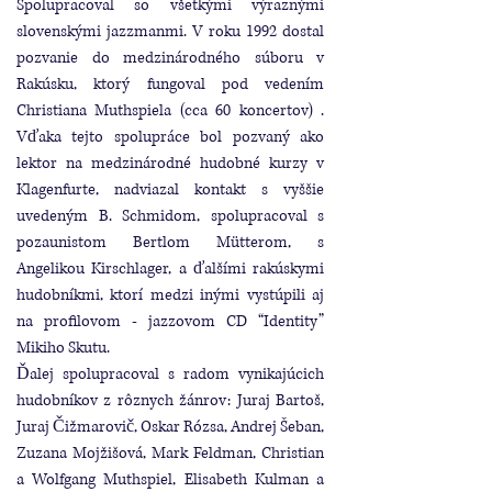
Spolupracoval so všetkými výraznými
slovenskými jazzmanmi. V roku 1992 dostal
pozvanie do medzinárodného súboru v
Rakúsku, ktorý fungoval pod vedením
Christiana Muthspiela (cca 60 koncertov) .
Vďaka tejto spolupráce bol pozvaný ako
lektor na medzinárodné hudobné kurzy v
Klagenfurte, nadviazal kontakt s vyššie
uvedeným B. Schmidom, spolupracoval s
pozaunistom Bertlom Mütterom, s
Angelikou Kirschlager, a ďalšími rakúskymi
hudobníkmi, ktorí medzi inými vystúpili aj
na profilovom - jazzovom CD “Identity”
Mikiho Skutu.
Ďalej spolupracoval s radom vynikajúcich
hudobníkov z rôznych žánrov: Juraj Bartoš,
Juraj Čižmarovič, Oskar Rózsa, Andrej Šeban,
Zuzana Mojžišová, Mark Feldman, Christian
a Wolfgang Muthspiel, Elisabeth Kulman a