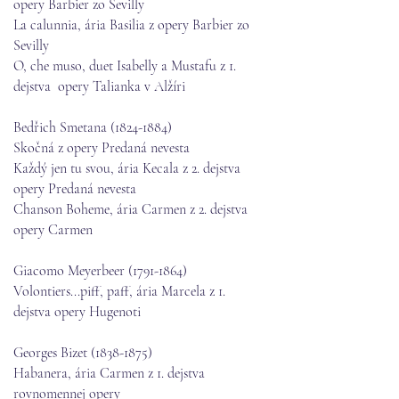
opery Barbier zo Sevilly
La calunnia, ária Basilia z opery Barbier zo
Sevilly
O, che muso, duet Isabelly a Mustafu z 1.
dejstva opery Talianka v Alžíri
Bedřich Smetana
(1824-1884)
Skočná z opery Predaná nevesta
Každý jen tu svou, ária Kecala z 2. dejstva
opery Predaná nevesta
Chanson Boheme, ária Carmen z 2. dejstva
opery Carmen
Giacomo Meyerbeer
(1791-1864)
Volontiers...piff, paff, ária Marcela z 1.
dejstva opery Hugenoti
Georges Bizet
(1838-1875)
Habanera, ária Carmen z 1. dejstva
rovnomennej opery