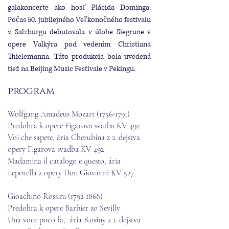
galakoncerte ako hosť Plácida Dominga.
Počas 50. jubilejného Veľkonočného festivalu
v Salzburgu debutovala v úlohe Siegrune v
opere Valkýra pod vedením Christiana
Thielemanna. Táto produkcia bola uvedená
tiež na Beijing Music Festivale v Pekingu.
program
Wolfgang Amadeus Mozart
(1756-1791)
Predohra k opere Figarova svatba KV 492
Voi che sapete, ária Cherubína z 2. dejstva
opery Figarova svadba KV 492
Madamina il catalogo e questo, ária
Leporella z opery Don Giovanni KV 527
Gioachino Rossini
(1792-1868)
Predohra k opere Barbier zo Sevilly
Una voce poco fa, ária Rosiny z 1. dejstva