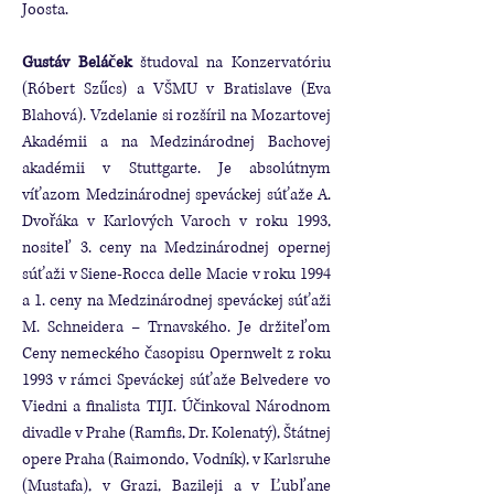
Joosta.
Gustáv Beláček
študoval na Konzervatóriu
(Róbert Szűcs) a VŠMU v Bratislave (Eva
Blahová). Vzdelanie si rozšíril na Mozartovej
Akadémii a na Medzinárodnej Bachovej
akadémii v Stuttgarte. Je absolútnym
víťazom Medzinárodnej speváckej súťaže A.
Dvořáka v Karlových Varoch v roku 1993,
nositeľ 3. ceny na Medzinárodnej opernej
súťaži v Siene-Rocca delle Macie v roku 1994
a 1. ceny na Medzinárodnej speváckej súťaži
M. Schneidera – Trnavského. Je držiteľom
Ceny nemeckého časopisu Opernwelt z roku
1993 v rámci Speváckej súťaže Belvedere vo
Viedni a finalista TIJI. Účinkoval Národnom
divadle v Prahe (Ramfis, Dr. Kolenatý), Štátnej
opere Praha (Raimondo, Vodník), v Karlsruhe
(Mustafa), v Grazi, Bazileji a v Ľubľane