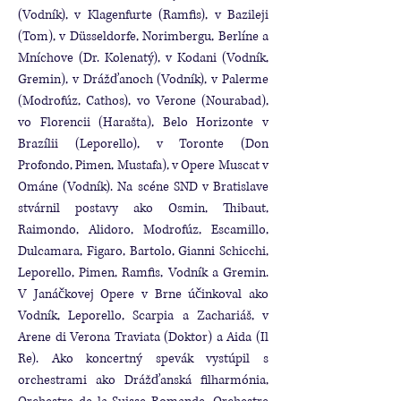
(Vodník), v Klagenfurte (Ramfis), v Bazileji
(Tom), v Düsseldorfe, Norimbergu, Berlíne a
Mníchove (Dr. Kolenatý), v Kodani (Vodník,
Gremin), v Drážďanoch (Vodník), v Palerme
(Modrofúz, Cathos), vo Verone (Nourabad),
vo Florencii (Harašta), Belo Horizonte v
Brazílii (Leporello), v Toronte (Don
Profondo, Pimen, Mustafa), v Opere Muscat v
Ománe (Vodník). Na scéne SND v Bratislave
stvárnil postavy ako Osmin, Thibaut,
Raimondo, Alidoro, Modrofúz, Escamillo,
Dulcamara, Figaro, Bartolo, Gianni Schicchi,
Leporello, Pimen, Ramfis, Vodník a Gremin.
V Janáčkovej Opere v Brne účinkoval ako
Vodník, Leporello, Scarpia a Zachariáš, v
Arene di Verona Traviata (Doktor) a Aida (Il
Re). Ako koncertný spevák vystúpil s
orchestrami ako Drážďanská filharmónia,