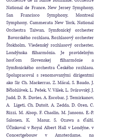
Orchestre de la Suisse Romande, Orchestre
National de France, New Jersey Symphony,
San Francisco Symphony, Montreal
Symphony, Cammerata New York, National
Orchestra Taiwan, Symfonický orchester
Bavorského rozhlasu, Rozhlasový orchester
Štokholm, Viedenský rozhlasový orchester,
Londýnska filharmónia. Je pravidelným
hosťom Slovenskej filharmónie a
Symfonického orchestra Českého rozhlasu.
Spolupracoval s renomovanými dirigentmi
ako Sir Ch. Mackerras, Z. Mácal, S. Baudo, J.
Bělohlávek, L. Pešek, V. Válek, L. Svárovský, J.
Judd, D. R. Davies, A. Escobar, J. Temirkanov,
A. Ligeti, Ch. Dutoit, A. Zedda, D. Oren, C.
Rizzi, M. Alsop, F. Chaslin, M. Jansons, E.-P.
Salonen, K. Masur, S. Ozawa a ďalší.
Účinkoval v Royal Albert Hall v Londýne, v
Concertgebouw v Amsterdame, na