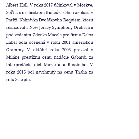
Albert Hall. V roku 2017 účinkoval v Moskve,
Soči a s orchestrom francúzskeho rozhlasu v
Paríži. Nahrávka Dvořákovho Requiem, ktorú
realizoval s New Jersey Symphony Orchestra
pod vedením Zdenka Mácala pre firmu Delos
Label bola ocenená v roku 2001 americkou
Grammy. V októbri roku 2008 prevzal v
Miláne prestížnu cenu nadácie Gabardi za
interpretáciu diel Mozarta a Rossiniho. V
roku 2015 bol navrhnutý na cenu Thalia za
rolu Scarpiu.
Stanislav Vavřínek
v rokoch
2018 - 2025
šéfdirigent Komornej filharmónie Pardubice
patrí k popredným českým dirigentom. Po
absolutóriu Konzervatória Brno (flauta a
dirigovanie) vyštudoval odbor dirigovanie na