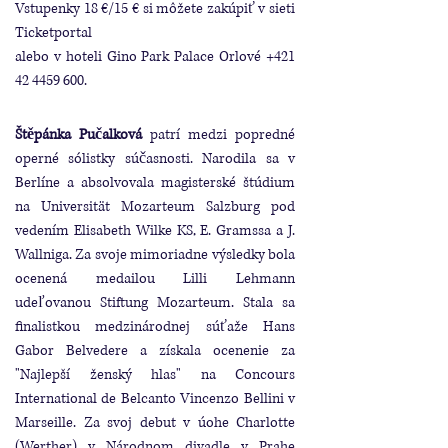
Vstupenky 18 €/15 € si môžete zakúpiť v sieti
Ticketportal
alebo v hoteli Gino Park Palace Orlové +421
42 4459 600.
Štěpánka Pučalková
patrí medzi popredné
operné sólistky súčasnosti. Narodila sa v
Berlíne a absolvovala magisterské štúdium
na Universität Mozarteum Salzburg pod
vedením Elisabeth Wilke KS, E. Gramssa a J.
Wallniga. Za svoje mimoriadne výsledky bola
ocenená medailou Lilli Lehmann
udeľovanou Stiftung Mozarteum. Stala sa
finalistkou medzinárodnej súťaže Hans
Gabor Belvedere a získala ocenenie za
"Najlepší ženský hlas" na Concours
International de Belcanto Vincenzo Bellini v
Marseille. Za svoj debut v úohe Charlotte
(Werther) v Národnom divadle v Prahe