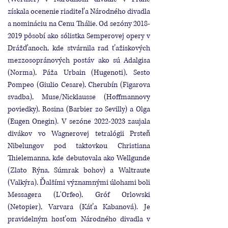
získala ocenenie riaditeľa Národného divadla
a nomináciu na Cenu Thálie. Od sezóny
2018-
2019
pôsobí ako sólistka Semperovej opery v
Drážďanoch, kde stvárnila rad ťažiskových
mezzosopránových postáv ako sú Adalgisa
(Norma), Páža Urbain (Hugenoti), Sesto
Pompeo (Giulio Cesare), Cherubín (Figarova
svadba), Muse/Nicklausse (Hoffmannovy
poviedky), Rosina (Barbier zo Sevilly) a Olga
(Eugen Onegin). V sezóne
2022-2023
zaujala
divákov vo Wagnerovej tetralógii Prsteň
Nibelungov pod taktovkou Christiana
Thielemanna, kde debutovala ako Wellgunde
(Zlato Rýna, Súmrak bohov) a Waltraute
(Valkýra). Ďalšími významnými úlohami boli
Messagera (L'Orfeo), Gróf Orlowski
(Netopier), Varvara (Káťa Kabanová). Je
pravidelným hosťom Národného divadla v