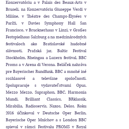
Konzervatóriu a v Palais des Beaux-Arts v
Bruseli, na Konzervatóriu Giuseppe Verdi v
Miláne, v Théatre des Champs-Élysées v
Paríži, v Davies Symphony Hall San
Francisco, v Brucknerhaus v Linzi, v Großes
Festspielhaus Salzburg a na medzinárodných
festivaloch ako Bratislavské hudobné
slávnsoti, Pražská jar, Baltic Festival
Stockholm, Rheingau a Luzern festival, BBC
Proms a v Arena di Verona. Beláček nahráva
pre Bayerischer Rundfunk, BBC a mnohé iné
rozhlasové a televízne spoločnosti.
Spolupracuje s vydavateľstvami Opus,
Mezzo Mezzo, Supraphon, BBC, Harmonia
Mundi, Brilliant Classics, BRklassik,
Mirabilia, Radioservis, Naxos, Delos. Roku
2016 účinkoval v Deutsche Oper Berlin,
Bayerische Oper Mníchov a s London BBC
spieval v rámci Festivalu PROMS v Royal