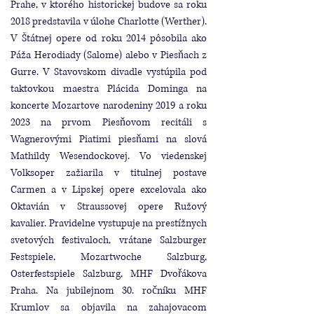
Prahe, v ktorého historickej budove sa roku
2018 predstavila v úlohe Charlotte (Werther).
V Štátnej opere od roku 2014 pôsobila ako
Páža Herodiady (Salome) alebo v Piesňach z
Gurre. V Stavovskom divadle vystúpila pod
taktovkou maestra Plácida Dominga na
koncerte Mozartove narodeniny 2019 a roku
2023 na prvom Piesňovom recitáli s
Wagnerovými Piatimi piesňami na slová
Mathildy Wesendockovej. Vo viedenskej
Volksoper zažiarila v titulnej postave
Carmen a v Lipskej opere excelovala ako
Oktavián v Straussovej opere Ružový
kavalier. Pravidelne vystupuje na prestížnych
svetových festivaloch, vrátane Salzburger
Festspiele, Mozartwoche Salzburg,
Osterfestspiele Salzburg, MHF Dvořákova
Praha. Na jubilejnom 30. ročníku MHF
Krumlov sa objavila na zahajovacom