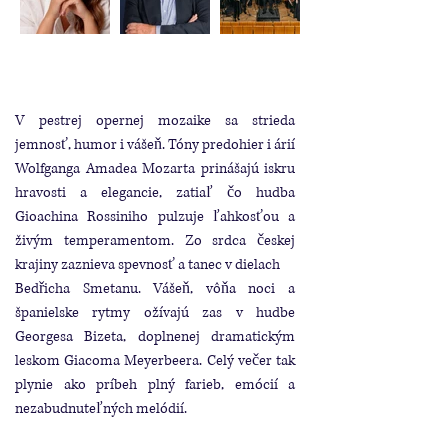
V pestrej opernej mozaike sa strieda
jemnosť, humor i vášeň. Tóny predohier i árií
Wolfganga Amadea Mozarta prinášajú iskru
hravosti a elegancie, zatiaľ čo hudba
Gioachina Rossiniho pulzuje ľahkosťou a
živým temperamentom. Zo srdca českej
krajiny zaznieva spevnosť a tanec v dielach
Bedřicha Smetanu. Vášeň, vôňa noci a
španielske rytmy ožívajú zas v hudbe
Georgesa Bizeta, doplnenej dramatickým
leskom Giacoma Meyerbeera. Celý večer tak
plynie ako príbeh plný farieb, emócií a
nezabudnuteľných melódií.