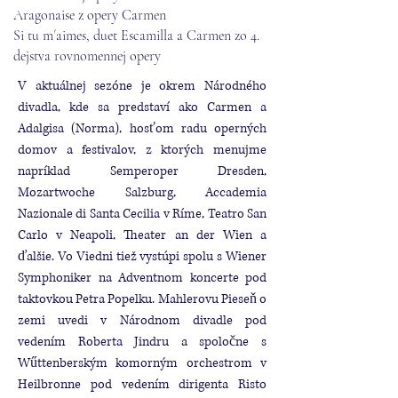
Aragonaise z opery Carmen
Si tu m´aimes, duet Escamilla a Carmen zo 4.
dejstva rovnomennej opery
V aktuálnej sezóne je okrem Národného
divadla, kde sa predstaví ako Carmen a
Adalgisa (Norma), hosťom radu operných
domov a festivalov, z ktorých menujme
napríklad Semperoper Dresden,
Mozartwoche Salzburg, Accademia
Nazionale di Santa Cecilia v Ríme, Teatro San
Carlo v Neapoli, Theater an der Wien a
ďalšie. Vo Viedni tiež vystúpi spolu s Wiener
Symphoniker na Adventnom koncerte pod
taktovkou Petra Popelku. Mahlerovu Pieseň o
zemi uvedi v Národnom divadle pod
vedením Roberta Jindru a spoločne s
Wűttenberským komorným orchestrom v
Heilbronne pod vedením dirigenta Risto